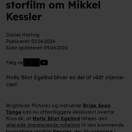
storfilm om Mikkel
Kessler
Daniel Hartvig
Publiceret
:
02.06.2026
Sidst opdateret
:
09.06.2026
Følg os:
Molly Blixt Egelind bliver en del af vildt stjerne-
cast
Brightside Pictures og instruktør
Brian Sean
Tange
kan nu offentliggøre eksklusivt overfor
Kino.dk, at
Molly Blixt Egelind
tilføjes den
allerede imponerende rolleliste
til den kommende
biografiske storfilm
Kessler
, der får premiere i