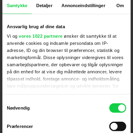
forventninger til projektet og bakker fuldt op om
Samtykke
Detaljer
Annonceindstillinger
Om
filmens kunstneriske ambitioner. Direktør René
Sørensen udtaler:
Ansvarlig brug af dine data
- Vi er utroligt stolte og glade for, at vi kan hjælpe
med at bringe denne fantastiske historie om en af
Vi og
vores 1022 partnere
ønsker dit samtykke til at
Danmarks største sportsikoner ud til alle landets
anvende cookies og indsamle persondata om IP-
biografer.
adresse, ID og din browser til præferencer, statistik og
marketingformål. Disse oplysninger videregives til vores
Samarbejdet mellem Brightside Pictures og
Mis.Label beskrives som tæt, modigt og kreativt
samarbejdspartnere, der opbevarer og tilgår oplysninger
frisættende.
på din enhed for at vise dig målrettede annoncer, levere
tilpasset indhold, foretage annonce- og indholdsmåling,
Med 'Kessler' tager Brightside Pictures et
lave målgruppeundersøgelser og udvikle tjenester. Se
ambitiøst skridt ind i spillefilmsverdenen.
mere information under
indstillinger
og i vores
Tilføjelsen af Molly Blixt Egelind, Mia Lyhne og
persondatapolitik. Du kan altid trække dit samtykke
Samtykkevalg
Marcuz Jess Pedersen understreger selskabets
tilbage eller ændre indstillinger fra vores
Nødvendig
mål om at skabe en film, der både rører Danmark
"Cookiedeklaration", eller ved at trykke på "Privacy
og rækker ud over landets grænser.
trigger" ikonet.
Præferencer
Filmen fortsætter med at vokse i både format,