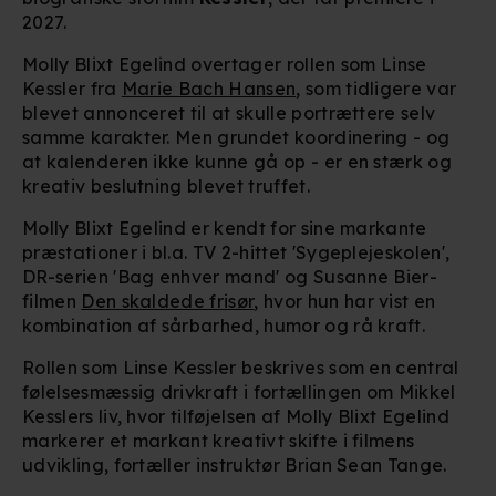
2027.
Molly Blixt Egelind overtager rollen som Linse
Kessler fra
Marie Bach Hansen
, som tidligere var
blevet annonceret til at skulle portrættere selv
samme karakter. Men grundet koordinering - og
at kalenderen ikke kunne gå op - er en stærk og
kreativ beslutning blevet truffet.
Molly Blixt Egelind er kendt for sine markante
præstationer i bl.a. TV 2-hittet 'Sygeplejeskolen',
DR-serien 'Bag enhver mand' og Susanne Bier-
filmen
Den skaldede frisør
, hvor hun har vist en
kombination af sårbarhed, humor og rå kraft.
Rollen som Linse Kessler beskrives som en central
følelsesmæssig drivkraft i fortællingen om Mikkel
Kesslers liv, hvor tilføjelsen af Molly Blixt Egelind
markerer et markant kreativt skifte i filmens
udvikling, fortæller instruktør Brian Sean Tange.