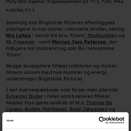
Molly Blixt Egelind i 'Sygeplejeskolen' på TV 2, Foto: Mike
Kollöffel/TV 2
Samtidig kan Brightside Pictures offentliggøre
yderligere to nye navne i relevante biroller, nemlig
Mia Lyhne
- kendt fra bl.a. 'Klovn',
Madklubben
og
Mr. Freeman
- samt
Marcuz Jess Petersen
, der
tidligere har markeret sig som Bo i selvsamme
'Klovn'.
Begge skuespillere tilføjes rollelisten og styrker
filmens univers med nye nuancer og energi,
understreger Brightside Pictures.
I det stjernespækkede cast finder man allerede
Sylvester Byder
i rollen som bokseren Mikkel
Kessler. Han gøres selskab af bl.a.
Thomas Bo
Larsen
,
Anders Matthesen
,
Bodil Jørgensen
og
mange flere.
Se hele rollelisten her.
Filmen distribueres af Mis.Label, som har store