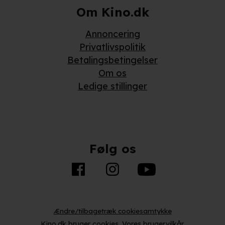
Om Kino.dk
Annoncering
Privatlivspolitik
Betalingsbetingelser
Om os
Ledige stillinger
Følg os
Ændre/tilbagetræk cookiesamtykke
Kino.dk bruger
cookies
.
Vores brugervilkår
.