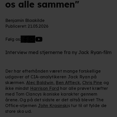
os alle sammen"
Benjamin Blaakilde
Publiceret
:
21.05.2026
Følg os:
Interview med stjernerne fra ny Jack Ryan-film
Der har efterhånden været mange forskellige
udgaver af CIA-analytikeren Jack Ryan på
skærmen.
Alec Baldwin
,
Ben Affleck
,
Chris Pine
og
ikke mindst
Harrison Ford
har alle prøvet kræfter
med Tom Clancys ikoniske karakter gennem
årene. Og på det sidste er det altså blevet The
Office-stjernen
John Krasinski
s tur til at fylde de
store sko ud.