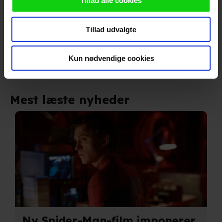
Tillad alle cookies
indsamle persondata om IP-adresse, ID og din browser til
statistik og marketingformål. Disse oplysninger
Følg os for de seneste nyheder, konkurrencer
Tillad udvalgte
videregives til vores samarbejdspartnere, der opbevarer
samt film- og serietips:
og tilgår oplysninger på din enhed for at vise dig
målrettede annoncer, levere tilpasset indhold, foretage
Kun nødvendige cookies
annonce- og indholdsmåling, lave produktudvikling og
opnå målgruppeindsigt. Se mere information
under indstillinger og i vores persondatapolitik.
Mest læste nyheder
Hvis du tillader det, vil vi også gerne:
Indsamle præcise oplysninger om din placering, der
kan være nøjagtig inden for få meter
Identificere din enhed baseret på en scanning af dens
unikke karakteristika (fingerprinting)
Du kan altid trække dit samtykke tilbage eller ændre
indstillinger fra vores "Cookiedeklaration". Dine valg
Ny Spider-Man-film imponerer