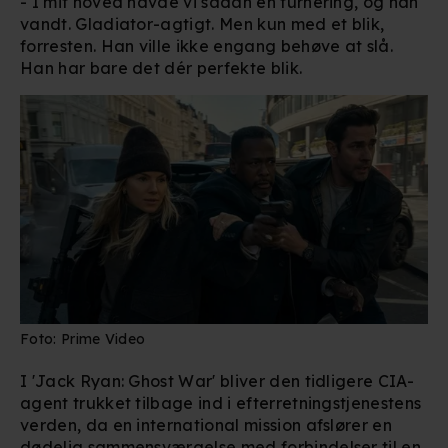
- I mit hoved havde vi sådan en turnering, og han
vandt. Gladiator-agtigt. Men kun med et blik,
forresten. Han ville ikke engang behøve at slå.
Han har bare det dér perfekte blik.
Foto: Prime Video
I 'Jack Ryan: Ghost War' bliver den tidligere CIA-
agent trukket tilbage ind i efterretningstjenestens
verden, da en international mission afslører en
dødelig sammensværgelse med forbindelser til en