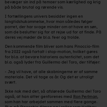
bevæger sin ind på temaer som kærlighed og krig
på både brutal og rørende vis.
I fortællingens univers besidder ingen en
langtidshukommelse, hvor man således følger
parret, der har svage minder om at have en søn,
som de beslutter sig for at rejse ud for at finde. På
deres vej møder de bl.a. feer og trolde.
Den kommende film bliver som hans Pinoccio-film
fra 2022 også fortalt i stop-motion, hvilket gøres
for bl.a. at bevare historiens autenticitet, som det
bl.a. også lyder fra Guillermo del Toro, der tilføjer:
- Jeg vil have, at alle skabningerne er af samme
materiale. Det vil tage os år. Og det er utroligt
svært.
Ikke nok med det, så afslørede Guillermo del Toro
også, at han atter genforenes med
Ron Perlman
,
som han har arbejdet sammen med flere gange.
Bl.a. på Pinocchio-filmen og i rollen som Hellboy,