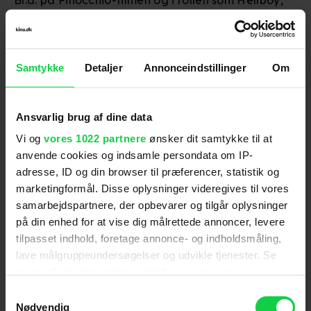
men også tilbage til debutspillefilmen
Cronos
fra
1992.
Det blev dog ikke afsløret, hvilken karakter den i
Samtykke
Detaljer
Annonceindstillinger
Om
dag 76-årige Ron Perlman skal spille - eller
hvornår filmen har premiere.
Samtidig kan det også meget vel være, at netop
Ansvarlig brug af dine data
førnævnte Lars Mikkelsen får en central rolle i den
Vi og
vores 1022 partnere
ønsker dit samtykke til at
kommende film. Tilbage i oktober luftede del Toro
anvende cookies og indsamle persondata om IP-
således, at danskeren var udset til en rolle i hans
adresse, ID og din browser til præferencer, statistik og
næste film - en stop-motion-film, som meget vel
marketingformål. Disse oplysninger videregives til vores
kunne være denne.
Instruktøren udtalte følgende
:
samarbejdspartnere, der opbevarer og tilgår oplysninger
- Jeg elsker Lars! Han er en fuldstændig
på din enhed for at vise dig målrettede annoncer, levere
enestående skuespiller. Han er en drøm at arbejde
tilpasset indhold, foretage annonce- og indholdsmåling,
med. Alene hans ansigt … Det rummer så mange
lave målgruppeundersøgelser og udvikle tjenester. Se
karakterer og nuancer. Faktisk er jeg ved at skrive
mere information under
indstillinger
og i vores
en hovedrolle til ham i mit næste stop-motion-
persondatapolitik. Du kan altid trække dit samtykke
Samtykkevalg
projekt.
tilbage eller ændre indstillinger fra vores
Nødvendig