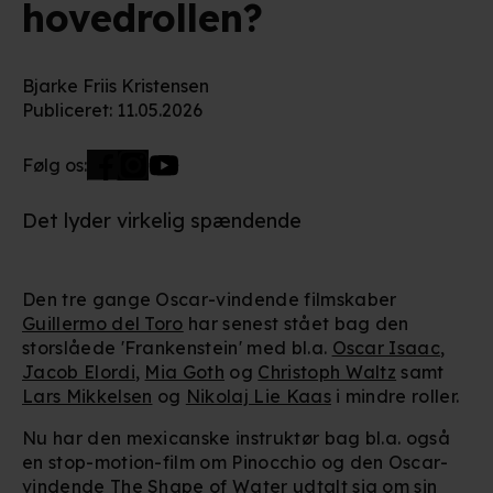
hovedrollen?
Bjarke Friis Kristensen
Publiceret
:
11.05.2026
Følg os:
Det lyder virkelig spændende
Den tre gange Oscar-vindende filmskaber
Guillermo del Toro
har senest stået bag den
storslåede 'Frankenstein' med bl.a.
Oscar Isaac
,
Jacob Elordi
,
Mia Goth
og
Christoph Waltz
samt
Lars Mikkelsen
og
Nikolaj Lie Kaas
i mindre roller.
Nu har den mexicanske instruktør bag bl.a. også
en stop-motion-film om Pinocchio og den Oscar-
vindende
The Shape of Water
udtalt sig om sin