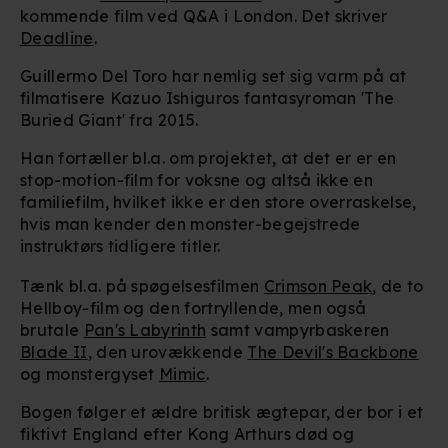
kommende film ved Q&A i London. Det skriver
Deadline
.
Guillermo Del Toro har nemlig set sig varm på at
filmatisere Kazuo Ishiguros fantasyroman 'The
Buried Giant' fra 2015.
Han fortæller bl.a. om projektet, at det er er en
stop-motion-film for voksne og altså ikke en
familiefilm, hvilket ikke er den store overraskelse,
hvis man kender den monster-begejstrede
instruktørs tidligere titler.
Tænk bl.a. på spøgelsesfilmen
Crimson Peak
, de to
Hellboy-film og den fortryllende, men også
brutale
Pan's Labyrinth
samt vampyrbaskeren
Blade II
, den urovækkende
The Devil's Backbone
og monstergyset
Mimic
.
Bogen følger et ældre britisk ægtepar, der bor i et
fiktivt England efter Kong Arthurs død og