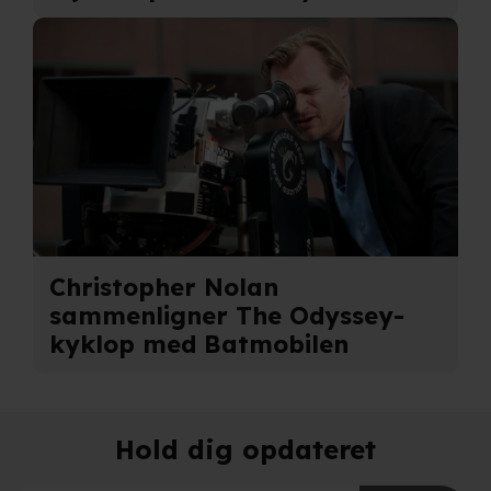
adresse. IP-adressen kan blive delt med vores
partnere.
Du kan læse mere om vores brug af cookies og
behandling af dine personoplysninger i både vores
privatlivspolitik
og
cookiepolitik
.
Christopher Nolan
sammenligner The Odyssey-
kyklop med Batmobilen
Hold dig opdateret