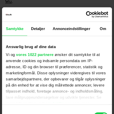
Wu
.
'Alien: Romulus' har biografpremiere den 16.
august 2024.
Samtykke
Detaljer
Annonceindstillinger
Om
Følg os for de seneste nyheder, konkurrencer
Ansvarlig brug af dine data
samt film- og serietips:
Vi og
vores 1022 partnere
ønsker dit samtykke til at
anvende cookies og indsamle persondata om IP-
adresse, ID og din browser til præferencer, statistik og
marketingformål. Disse oplysninger videregives til vores
samarbejdspartnere, der opbevarer og tilgår oplysninger
Mest læste nyheder
på din enhed for at vise dig målrettede annoncer, levere
tilpasset indhold, foretage annonce- og indholdsmåling,
lave målgruppeundersøgelser og udvikle tjenester. Se
mere information under
indstillinger
og i vores
persondatapolitik. Du kan altid trække dit samtykke
Samtykkevalg