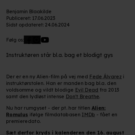
Benjamin Blaakilde
Publiceret
:
17.06.2023
Sidst opdateret
:
24.06.2024
Følg os:
Instruktøren står bl.a. bag et blodigt gys
Der er en ny Alien-film på vej med
Fede Álvarez
i
instruktørstolen. Han er manden bag bl.a. den
voldsomme og vildt blodige
Evil Dead
fra 2013
samt den lydløst intense
Don't Breathe
.
Nu har rumgyset - der pt. har titlen
Alien:
Romulus
ifølge filmdatabasen
IMDb
- fået en
premieredato.
Sæt derfor kryds i kalenderen den 16. august