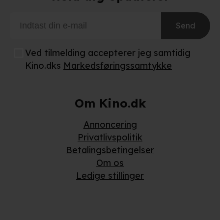
Når vi anvender cookies, behandler vi kortvarigt din IP-
adresse. IP-adressen kan blive delt med vores
Send
partnere.
Du kan læse mere om vores brug af cookies og
behandling af dine personoplysninger i både vores
Ved tilmelding accepterer jeg samtidig
privatlivspolitik
og
cookiepolitik
.
Kino.dks
Markedsføringssamtykke
Om Kino.dk
Annoncering
Privatlivspolitik
Betalingsbetingelser
Om os
Ledige stillinger