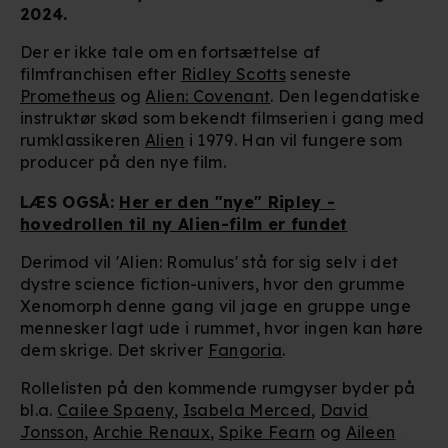
2024.
Der er ikke tale om en fortsættelse af
filmfranchisen efter
Ridley Scotts
seneste
Prometheus
og
Alien: Covenant
. Den legendatiske
instruktør skød som bekendt filmserien i gang med
rumklassikeren
Alien
i 1979. Han vil fungere som
producer på den nye film.
LÆS OGSÅ:
Her er den "nye" Ripley -
hovedrollen til ny Alien-film er fundet
Derimod vil 'Alien: Romulus' stå for sig selv i det
dystre science fiction-univers, hvor den grumme
Xenomorph denne gang vil jage en gruppe unge
mennesker lagt ude i rummet, hvor ingen kan høre
dem skrige. Det skriver
Fangoria
.
Rollelisten på den kommende rumgyser byder på
bl.a.
Cailee Spaeny
,
Isabela Merced
,
David
Jonsson
,
Archie Renaux
,
Spike Fearn
og
Aileen