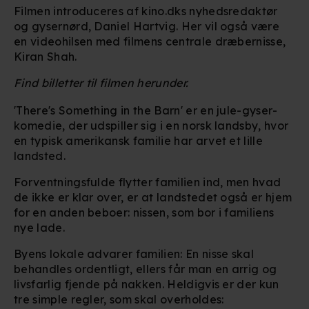
Filmen introduceres af kino.dks nyhedsredaktør
og gysernørd, Daniel Hartvig. Her vil også være
en videohilsen med filmens centrale dræbernisse,
Kiran Shah.
Find billetter til filmen herunder.
'There's Something in the Barn' er en jule-gyser-
komedie, der udspiller sig i en norsk landsby, hvor
en typisk amerikansk familie har arvet et lille
landsted.
Forventningsfulde flytter familien ind, men hvad
de ikke er klar over, er at landstedet også er hjem
for en anden beboer: nissen, som bor i familiens
nye lade.
Byens lokale advarer familien: En nisse skal
behandles ordentligt, ellers får man en arrig og
livsfarlig fjende på nakken. Heldigvis er der kun
tre simple regler, som skal overholdes: