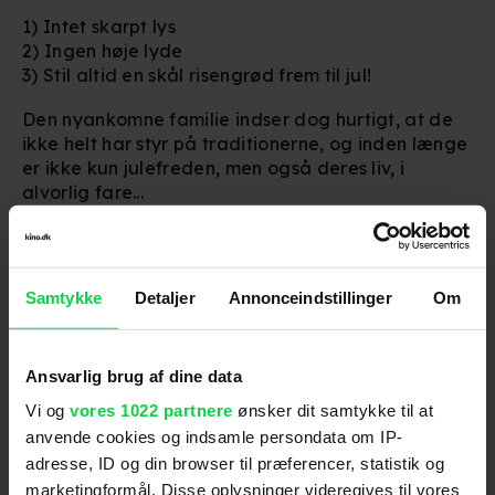
1) Intet skarpt lys
2) Ingen høje lyde
3) Stil altid en skål risengrød frem til jul!
Den nyankomne familie indser dog hurtigt, at de
ikke helt har styr på traditionerne, og inden længe
er ikke kun julefreden, men også deres liv, i
alvorlig fare...
'There's Something in the Barn' har landsdækkende
biografpremiere den 2. november.
Samtykke
Detaljer
Annonceindstillinger
Om
For at se dette indhold skal
marketingcookies være slået til. Klik her
Ansvarlig brug af dine data
for at ændre dine indstillinger.
Vi og
vores 1022 partnere
ønsker dit samtykke til at
anvende cookies og indsamle persondata om IP-
adresse, ID og din browser til præferencer, statistik og
marketingformål. Disse oplysninger videregives til vores