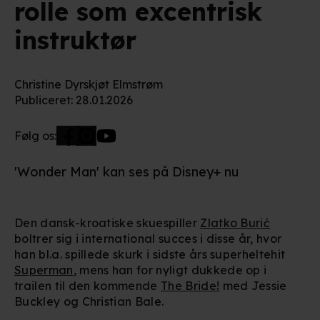
rolle som excentrisk
instruktør
Christine Dyrskjøt Elmstrøm
Publiceret
:
28.01.2026
Følg os:
'Wonder Man' kan ses på Disney+ nu
Den dansk-kroatiske skuespiller
Zlatko Burić
boltrer sig i international succes i disse år, hvor
han bl.a. spillede skurk i sidste års superheltehit
Superman
, mens han for nyligt dukkede op i
trailen til den kommende
The Bride!
med Jessie
Buckley og Christian Bale.