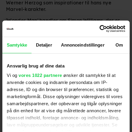
Werner Herzog som inspirationer til hans nye
Marvel-karakter.
'Wonder Man' handler om
Simon Williams, der er
en hårdt presset Hollywood-skuespiller. Tingene
tager en dramatisk drejning, da han opdager, at
der er planer om en genindspilning af en film, der
Samtykke
Detaljer
Annonceindstillinger
Om
ligger ham meget nært – nemlig 'Wonder Man'.
Han kaster sig derfor ud i kampen om at få
hovedrollen. Problemet er bare, at Hollywood ikke
Ansvarlig brug af dine data
længere har lyst til at bruge skuespillere med
Vi og
vores 1022 partnere
ønsker dit samtykke til at
superkræfter.
anvende cookies og indsamle persondata om IP-
I hovedrollen som Simon Williams ses
Yahya
adresse, ID og din browser til præferencer, statistik og
Abdul-Mateen II
over for
Ben Kingsley
, der
marketingformål. Disse oplysninger videregives til vores
vender tilbage i rollen som Trevor Slattery, som
samarbejdspartnere, der opbevarer og tilgår oplysninger
tidligere har medvirket i
Iron Man 3
og
Shang-Chi
på din enhed for at vise dig målrettede annoncer, levere
and the Legend of the Ten Rings
.
tilpasset indhold, foretage annonce- og indholdsmåling,
lave målgruppeundersøgelser og udvikle tjenester. Se
Alle otte afsnit af 'Wonder Man' kan ses på Disney+
mere information under
indstillinger
og i vores