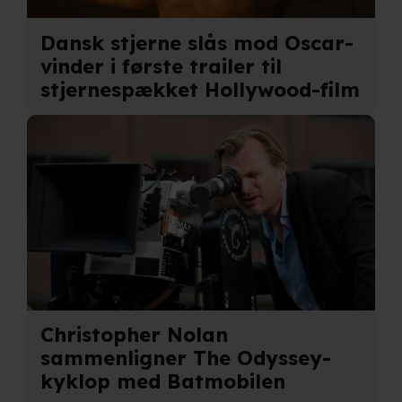
Dansk stjerne slås mod Oscar-
Når vi anvender cookies, behandler vi kortvarigt din IP-
vinder i første trailer til
adresse. IP-adressen kan blive delt med vores
partnere.
stjernespækket Hollywood-film
Du kan læse mere om vores brug af cookies og
behandling af dine personoplysninger i både vores
privatlivspolitik
og
cookiepolitik
.
Christopher Nolan
sammenligner The Odyssey-
kyklop med Batmobilen