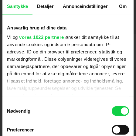
Midway
Annabelle Comes Home
Aquaman
Sidste stop
The Founder
Nattens dæmoner 2
Insidious 2
Nattens dæmoner
Young Adult
Insidious
Morning Glory
Baby Surprise
The A-Team
Watchmen
Lakeview Terrace
Evening
Little Children
2019
2007
2011
2018
2013
2009
2018
2010
2012
2017
2011
2010
2007
2008
2013
2016
2019
SE FLERE
Samtykke
Detaljer
Annonceindstillinger
Om
Instruktion
Ansvarlig brug af dine data
Insidious 5: The Red Door
Vi og
vores 1022 partnere
ønsker dit samtykke til at
2023
anvende cookies og indsamle persondata om IP-
adresse, ID og din browser til præferencer, statistik og
marketingformål. Disse oplysninger videregives til vores
samarbejdspartnere, der opbevarer og tilgår oplysninger
på din enhed for at vise dig målrettede annoncer, levere
Hold dig opdateret
tilpasset indhold, foretage annonce- og indholdsmåling,
lave målgruppeundersøgelser og udvikle tjenester. Se
Send
mere information under
indstillinger
og i vores
persondatapolitik. Du kan altid trække dit samtykke
Samtykkevalg
tilbage eller ændre indstillinger fra vores
Nødvendig
Ved tilmelding accepterer jeg samtidig
"Cookiedeklaration", eller ved at trykke på "Privacy
Kino.dks
Markedsføringssamtykke
trigger" ikonet.
Præferencer