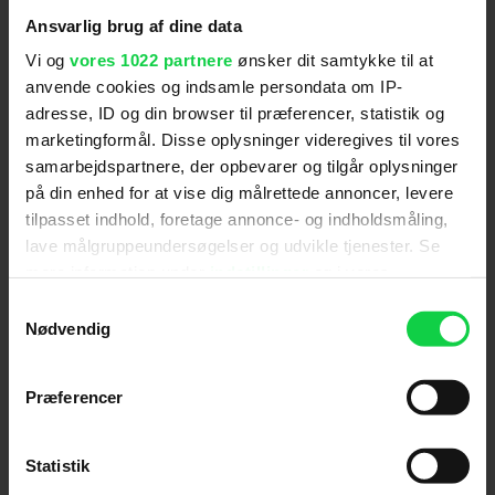
Ansvarlig brug af dine data
"Formår dygtigt, modent og med stor indlevelse at
Vi og
vores 1022 partnere
ønsker dit samtykke til at
vise alle dilemmaerne og sårbarheden i en
anvende cookies og indsamle persondata om IP-
shitstorm." (Michael Solgaard)
adresse, ID og din browser til præferencer, statistik og
marketingformål. Disse oplysninger videregives til vores
samarbejdspartnere, der opbevarer og tilgår oplysninger
Politiken
på din enhed for at vise dig målrettede annoncer, levere
tilpasset indhold, foretage annonce- og indholdsmåling,
"Det er ikke en thriller, men det er ren spænding fra
lave målgruppeundersøgelser og udvikle tjenester. Se
mere information under
indstillinger
og i vores
start til slut, fordi der er så meget på spil og så lidt,
persondatapolitik. Du kan altid trække dit samtykke
der er afgjort på forhånd." (Joakim Grundahl)
Samtykkevalg
tilbage eller ændre indstillinger fra vores
Nødvendig
"Cookiedeklaration", eller ved at trykke på "Privacy
trigger" ikonet.
CPHCulture
Præferencer
Hvis du tillader det, vil vi også gerne:
"At 'Vores løfte' fremstår som et bevægende
Indsamle præcise oplysninger om din placering,
Statistik
kærlighedsdrama med kant, kan ikke nægtes."
der kan være nøjagtig inden for få meter