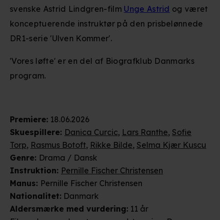
svenske Astrid Lindgren-film
Unge Astrid
og været
konceptuerende instruktør på den prisbelønnede
DR1-serie 'Ulven Kommer'.
'Vores løfte' er en del af Biografklub Danmarks
program.
Premiere
:
18.06.2026
Skuespillere
:
Danica Curcic
,
Lars Ranthe
,
Sofie
Torp
,
Rasmus Botoft
,
Rikke Bilde
,
Selma Kjær Kuscu
Genre
:
Drama / Dansk
Instruktion
:
Pernille Fischer Christensen
Manus
:
Pernille Fischer Christensen
Nationalitet
:
Danmark
Aldersmærke
med vurdering
:
11 år