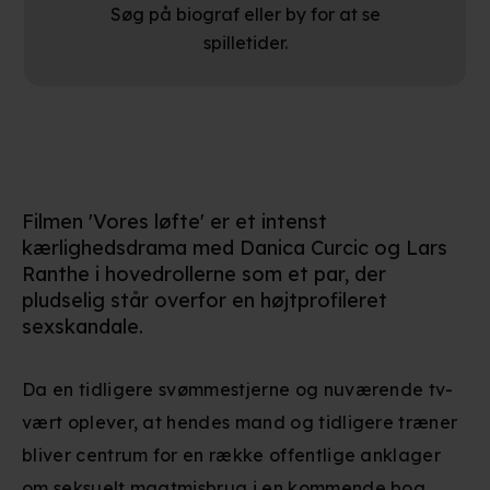
Søg på biograf eller by for at se
spilletider.
Filmen 'Vores løfte' er et intenst
kærlighedsdrama med Danica Curcic og Lars
Ranthe i hovedrollerne som et par, der
pludselig står overfor en højtprofileret
sexskandale.
Da en tidligere svømmestjerne og nuværende tv-
vært oplever, at hendes mand og tidligere træner
bliver centrum for en række offentlige anklager
om seksuelt magtmisbrug i en kommende bog,