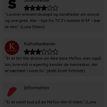
Soundvenue
Identificere din enhed baseret på en scanning af dens
unikke karakteristika (fingerprinting)
"Leverer eminent skuespil og sandheder om ansvar
Du kan altid trække dit samtykke tilbage eller ændre
og overgreb. Alle – lige fra TV 2’s ledelse til SF – bør
indstillinger fra vores "Cookiedeklaration". Dine valg
se den." (Luna Ehlers)
anvendes på hele websitet.
Vi bruger egne cookies og cookies fra tredjeparter til at
Kulturbunkeren
optimere dit besøg på vores hjemmeside. Det gør vi for
at sikre funktionalitet, generere statistik, huske dine
"Er et fint lille drama om ikke bare MeToo, men også
præferencer og til markedsføring.
om, hvorvidt vi egentlig kender de mennesker, der
Når vi anvender cookies, behandler vi kortvarigt din IP-
er nærmest i vores liv." (Adib Scott Schmidt)
adresse. IP-adressen kan blive delt med vores
partnere.
Du kan læse mere om vores brug af cookies og
Information
behandling af dine personoplysninger i både vores
privatlivspolitik
og
cookiepolitik
.
"Er et solidt bud på en MeToo-film til tiden." (Lone