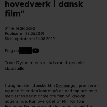
hovedværk i dansk
film"
Stine Teglgaard
Publiceret
:
28.03.2019
Sidst opdateret
:
14.08.2019
Følg os:
Trine Dyrholm er vor tids mest geniale
skuespiller
I dag har den danske film
Dronningen
premiere -
og med ét er den landet på en andenplads over
mediernes bedst anmeldte film
på kino.dk
nogensinde. Kun overgået af
Min far Toni
Erdmann
. Det er også pt. den bedst anmeldte