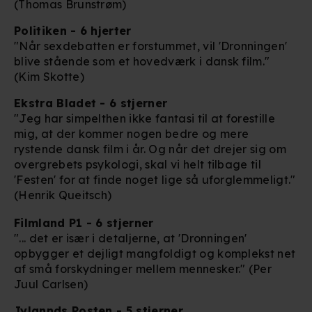
(Thomas Brunstrøm)
Politiken - 6 hjerter
"Når sexdebatten er forstummet, vil 'Dronningen'
blive stående som et hovedværk i dansk film."
(Kim Skotte)
Ekstra Bladet - 6 stjerner
"Jeg har simpelthen ikke fantasi til at forestille
mig, at der kommer nogen bedre og mere
rystende dansk film i år. Og når det drejer sig om
overgrebets psykologi, skal vi helt tilbage til
'Festen' for at finde noget lige så uforglemmeligt."
(Henrik Queitsch)
Filmland P1 - 6 stjerner
"... det er især i detaljerne, at 'Dronningen'
opbygger et dejligt mangfoldigt og komplekst net
af små forskydninger mellem mennesker." (Per
Juul Carlsen)
Jylannds Posten - 5 stjerner