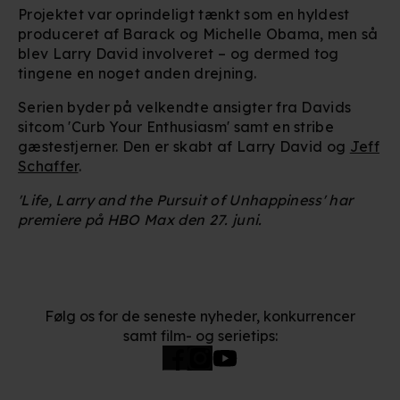
Projektet var oprindeligt tænkt som en hyldest
produceret af Barack og Michelle Obama, men så
blev Larry David involveret – og dermed tog
tingene en noget anden drejning.
Serien byder på velkendte ansigter fra Davids
sitcom 'Curb Your Enthusiasm' samt en stribe
gæstestjerner. Den er skabt af Larry David og
Jeff
Schaffer
.
'Life, Larry and the Pursuit of Unhappiness' har
premiere på HBO Max den 27. juni.
Følg os for de seneste nyheder, konkurrencer
samt film- og serietips: