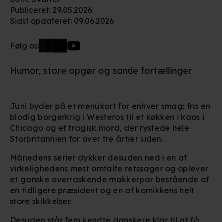
Publiceret
:
29.05.2026
Sidst opdateret
:
09.06.2026
Følg os:
Humor, store opgør og sande fortællinger
Juni byder på et menukort for enhver smag: fra en
blodig borgerkrig i Westeros til et køkken i kaos i
Chicago og et tragisk mord, der rystede hele
Storbritannien for over tre årtier siden.
Månedens serier dykker desuden ned i en af
virkelighedens mest omtalte retssager og oplever
et ganske overraskende makkerpar bestående af
en tidligere præsident og en af komikkens helt
store skikkelser.
Desuden står fem kendte danskere klar til at få