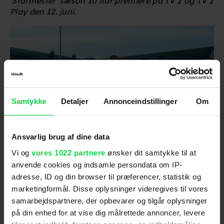
'Stormester' sæson 10 har premiere på TV 2 og TV 2
Play den 12. juni.
Samtykke
Detaljer
Annonceindstillinger
Om
Ansvarlig brug af dine data
Foto: Christos Kalohoridis/Netflix
Vi og
vores 1022 partnere
ønsker dit samtykke til at
anvende cookies og indsamle persondata om IP-
I Will Find You
adresse, ID og din browser til præferencer, statistik og
marketingformål. Disse oplysninger videregives til vores
David Burroughs (
Sam Worthington
) er en
samarbejdspartnere, der opbevarer og tilgår oplysninger
uskyldigt dømt far, der afsoner en livstidsdom for
på din enhed for at vise dig målrettede annoncer, levere
drabet på sin egen søn.