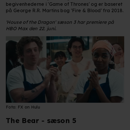
optimere dit besøg på vores hjemmeside. Det gør vi for
begivenhederne i 'Game of Thrones' og er baseret
at sikre funktionalitet, generere statistik, huske dine
på George R.R. Martins bog 'Fire & Blood' fra 2018.
præferencer og til markedsføring.
'
House of the Dragon' sæson 3 har premiere på
HBO Max den 22. juni.
Når vi anvender cookies, behandler vi kortvarigt din IP-
adresse. IP-adressen kan blive delt med vores
partnere.
Du kan læse mere om vores brug af cookies og
behandling af dine personoplysninger i både vores
privatlivspolitik
og
cookiepolitik
.
Foto: FX on Hulu
The Bear - sæson 5