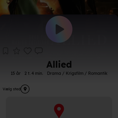
Allied
15 år
2 t. 4 min.
Drama / Krigsfilm / Romantik
Vælg sted