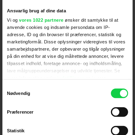
Distributør
:
UIP
Ansvarlig brug af dine data
Vi og
vores 1022 partnere
ønsker dit samtykke til at
anvende cookies og indsamle persondata om IP-
adresse, ID og din browser til præferencer, statistik og
marketingformål. Disse oplysninger videregives til vores
samarbejdspartnere, der opbevarer og tilgår oplysninger
på din enhed for at vise dig målrettede annoncer, levere
Anmeldelser fra medierne
tilpasset indhold, foretage annonce- og indholdsmåling,
lave målgruppeundersøgelser og udvikle tjenester. Se
(
5
)
mere information under
indstillinger
og i vores
persondatapolitik. Du kan altid trække dit samtykke
Samtykkevalg
tilbage eller ændre indstillinger fra vores
Nødvendig
Berlingske
"Cookiedeklaration", eller ved at trykke på "Privacy
trigger" ikonet.
Præferencer
'Allied' er ofte som en Disney-film, der leger voksen
Hvis du tillader det, vil vi også gerne:
og alvorlig og gerne vil vække de store følelser.
Indsamle præcise oplysninger om din placering,
Statistik
Had, kærlighed, mistro, begær. Den eneste følelse,