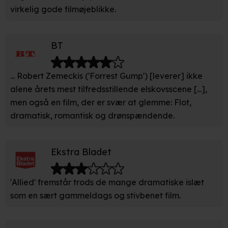
virkelig gode filmøjeblikke.
Identificere din enhed baseret på en scanning af dens
unikke karakteristika (fingerprinting)
BT
Du kan altid trække dit samtykke tilbage eller ændre
indstillinger fra vores "Cookiedeklaration". Dine valg
anvendes på hele websitet.
... Robert Zemeckis ('Forrest Gump') [leverer] ikke
alene årets mest tilfredsstillende elskovsscene [...],
Vi bruger egne cookies og cookies fra tredjeparter til at
men også en film, der er svær at glemme: Flot,
optimere dit besøg på vores hjemmeside. Det gør vi for
dramatisk, romantisk og drønspændende.
at sikre funktionalitet, generere statistik, huske dine
præferencer og til markedsføring.
Ekstra Bladet
Når vi anvender cookies, behandler vi kortvarigt din IP-
adresse. IP-adressen kan blive delt med vores
partnere.
Du kan læse mere om vores brug af cookies og
'Allied' fremstår trods de mange dramatiske islæt
behandling af dine personoplysninger i både vores
som en sært gammeldags og stivbenet film.
privatlivspolitik
og
cookiepolitik
.