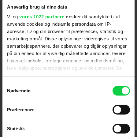
komedier som
Superbad
,
Paul
og
Adventureland
.
Ansvarlig brug af dine data
Vi og
vores 1022 partnere
ønsker dit samtykke til at
anvende cookies og indsamle persondata om IP-
adresse, ID og din browser til præferencer, statistik og
Premiere
:
24.11.2022
marketingformål. Disse oplysninger videregives til vores
Skuespillere
:
Jon Hamm
,
Marcia Gay Harden
,
Kyle
samarbejdspartnere, der opbevarer og tilgår oplysninger
MacLachlan
,
Lorenza Izzo
,
Lucy Punch
,
John
på din enhed for at vise dig målrettede annoncer, levere
Slattery
,
Annie Mumolo
tilpasset indhold, foretage annonce- og indholdsmåling,
Genre
:
Komedie / Krimi
lave målgruppeundersøgelser og udvikle tjenester. Se
Instruktion
:
Greg Mottola
mere information under
indstillinger
og i vores
Distributør
:
UIP
persondatapolitik. Du kan altid trække dit samtykke
Samtykkevalg
tilbage eller ændre indstillinger fra vores
Nødvendig
"Cookiedeklaration", eller ved at trykke på "Privacy
trigger" ikonet.
Præferencer
Hvis du tillader det, vil vi også gerne:
Indsamle præcise oplysninger om din placering,
Statistik
der kan være nøjagtig inden for få meter