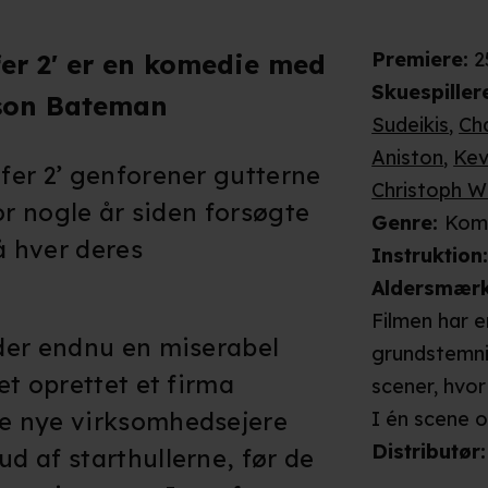
Premiere
:
2
fer 2' er en komedie med
Skuespiller
son Bateman
Sudeikis
,
Ch
Aniston
,
Kev
fer 2’ genforener gutterne
Christoph W
or nogle år siden forsøgte
Genre
:
Kom
å hver deres
Instruktion
Aldersmær
Filmen har e
der endnu en miserabel
grundstemni
et oprettet et firma
scener, hvor
e nye virksomhedsejere
I én scene o
kontor, og 
Distributør
:
 af starthullerne, før de
voldsomt ned