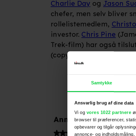
Charlie Day
og
Jason Su
chefer, men selv bliver s
rollelistemedlem,
Christ
investor.
Chris Pine
(Jame
Trek-film) har også tilsl
(copyright: kino.dk)
Samtykke
Ansvarlig brug af dine data
Vi og
vores 1022 partnere
øn
Anmeldelser fra medi
browser til præferencer, stat
opbevarer og tilgår oplysning
(
3
)
annonce- og indholdsmåling,