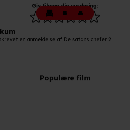
kke tilbage eller ændre indstillinger fra vores "Cookiedeklaratio
Giv filmen din vurdering:
kies fra tredjeparter til at optimere dit besøg på vores hjemmesid
ikum
stik, huske dine præferencer og til markedsføring.
n skrevet en anmeldelse af De satans chefer 2
andler vi kortvarigt din IP-adresse. IP-adressen kan blive delt 
kies og behandling af dine personoplysninger i både vores
privatlivspo
Populære film