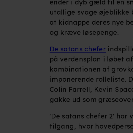
ender i dyb gæld til en sm
utallige svage øjeblikke 
at kidnappe deres nye b
og kræve løsepenge.
De satans chefer
indspill
på verdensplan i løbet af
kombinationen af grovk
imponerende rolleliste. D
Colin Farrell, Kevin Spa
gakke ud som græseover
'De satans chefer 2' har 
tilgang, hvor hovedper