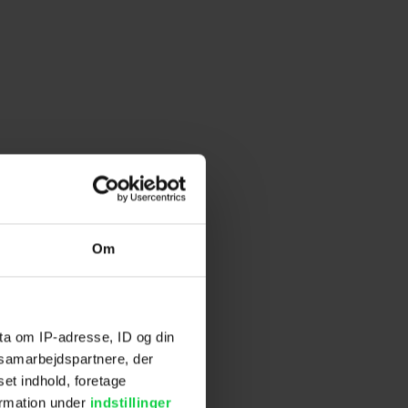
Om
ta om IP-adresse, ID og din
s samarbejdspartnere, der
set indhold, foretage
ormation under
indstillinger