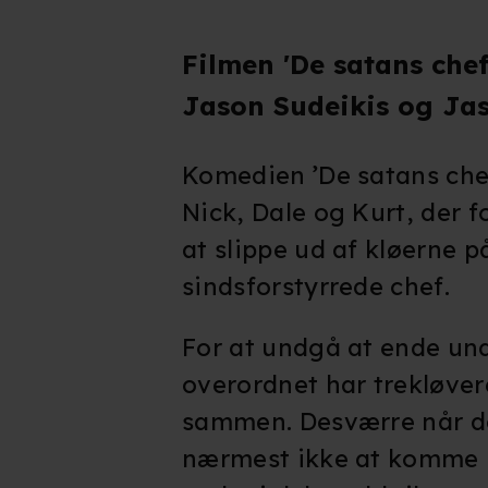
Filmen 'De satans che
Jason Sudeikis og Ja
Komedien ’De satans che
Nick, Dale og Kurt, der f
at slippe ud af kløerne p
sindsforstyrrede chef.
For at undgå at ende un
overordnet har trekløver
sammen. Desværre når d
nærmest ikke at komme ud