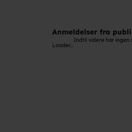
Du kan altid trække dit samty
hele websitet.
Vi bruger egne cookies og coo
Anmeldelser fra publ
funktionalitet, generere stati
Indtil videre har inge
Loader...
Når vi anvender cookies, beh
læse mere om vores brug af coo