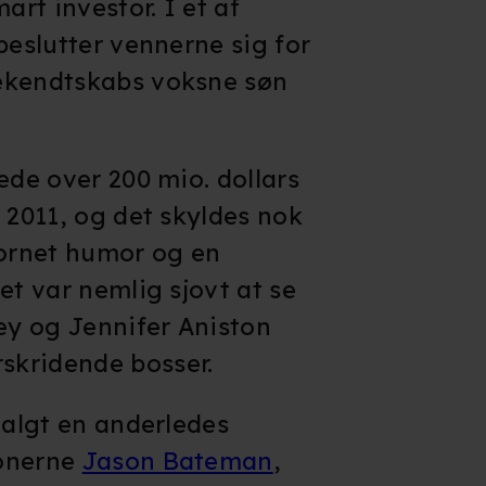
art investor. I et af
begynder at 
beslutter vennerne sig for
scene skyde
ekendtskabs voksne søn
en parkering
mod slutnin
biljagt, hvo
ede over 200 mio. dollars
en bro i en f
 2011, og det skyldes nok
hovedfigure
ornet humor og en
forløses pos
et var nemlig sjovt at se
virke skræm
cey og Jennifer Aniston
skridende bosser.
valgt en anderledes
sonerne
Jason Bateman
,