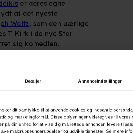
deikis
er deres egne
nydt af det nyeste
oph Waltz
, som den uærlige
s T. Kirk i de nye Star
uttet sig komedien.
Detaljer
Annonceindstillinger
sker dit samtykke til at anvende cookies og indsamle personda
erne
istik og marketingformål. Disse oplysninger videregives til vore
er på din enhed for at vise dig målrettede annoncer, levere tilpas
 lave målgruppeundersøgelser og udvikle tjenester. Se mere inf