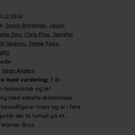
5.12.2014
e
:
Jason Bateman
,
Jason
arlie Day
,
Chris Pine
,
Jennifer
in Spacey
,
Jamie Foxx
,
altz
edie
:
Sean Anders
ke
med vurdering
:
7 år
n humoristisk og let
ng med enkelte dramatiske
 hovedfigurer trues og er i fare.
pstår der fx tumult på et
en mand banker hovedet
Warner Bros.
 i et skrivebord, så han