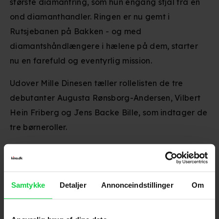
største diamantring, som hun engang stjal fra en
ond diamanthandler. Ringen er nu gemt i
Rutsjebanen på Bakken - og med
diamantshåndlængere i hælene på dem, starter
nu en farefuld og eventyrlig mission.
Udover Mille Dinesen tæller rollelisten de tre
debutanter Augusta Rønsborg-Andersen, Vilbert
Hein Friberg og Jens Backe Bille, som indtager de
tre børneroller.
Amalie Lindegård
spiller moren Annisette,
derudover kan man glæde sig til
Lise
Baastrup
som Dina Von Fyrst,
Simon Sears
spiller
Samtykke
Detaljer
Annonceindstillinger
Om
bodyguarden Frantz,
Lars Hjortshøj
spiller Vagt-
Ole og
Zaki Youssef
ses i rollen som Eskild.