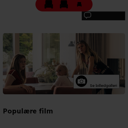
unikke karakteristika (fingerprinting)
Du kan altid trække dit samtykke tilbage eller ændre
Skriv anmeldelse
indstillinger fra vores "Cookiedeklaration". Dine valg
anvendes på hele websitet.
Vi bruger egne cookies og cookies fra tredjeparter til at
optimere dit besøg på vores hjemmeside. Det gør vi for
at sikre funktionalitet, generere statistik, huske dine
præferencer og til markedsføring.
Når vi anvender cookies, behandler vi kortvarigt din IP-
adresse. IP-adressen kan blive delt med vores
Se billedgalleri
partnere.
Du kan læse mere om vores brug af cookies og
behandling af dine personoplysninger i både vores
privatlivspolitik
og
cookiepolitik
.
Populære film