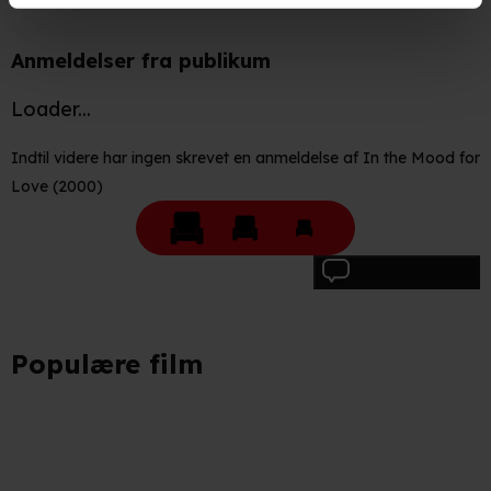
opnå målgruppeindsigt. Se mere information
under indstillinger og i vores persondatapolitik.
Anmeldelser fra publikum
Hvis du tillader det, vil vi også gerne:
Loader...
Indsamle præcise oplysninger om din placering, der
Indtil videre har ingen skrevet en anmeldelse af In the Mood for
kan være nøjagtig inden for få meter
Love (2000)
Identificere din enhed baseret på en scanning af dens
unikke karakteristika (fingerprinting)
Du kan altid trække dit samtykke tilbage eller ændre
Skriv anmeldelse
indstillinger fra vores "Cookiedeklaration". Dine valg
anvendes på hele websitet.
Populære film
Vi bruger egne cookies og cookies fra tredjeparter til at
optimere dit besøg på vores hjemmeside. Det gør vi for
at sikre funktionalitet, generere statistik, huske dine
præferencer og til markedsføring.