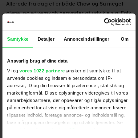
Allerede fra dag et er både Chow og Su meget
alene, og et venskab begynder at udvikle sig. Folk
begynder at snakke om deres møder, men i
virkeligheden er det ikke dem, der har noget
Samtykke
Detaljer
Annonceindstillinger
Om
kørende...
Det romantiske drama vandt Guldpalmerne i
Ansvarlig brug af dine data
Cannes i 2000 og er instrueret af Kar-Wai Wong,
Vi og
vores 1022 partnere
ønsker dit samtykke til at
som også står bag '2046' og
The Grandmaster
.
anvende cookies og indsamle persondata om IP-
adresse, ID og din browser til præferencer, statistik og
marketingformål. Disse oplysninger videregives til vores
samarbejdspartnere, der opbevarer og tilgår oplysninger
Premiere
:
12.05.2021
på din enhed for at vise dig målrettede annoncer, levere
Skuespillere
:
Tony Chiu Wai Leung
,
Maggie Cheung
tilpasset indhold, foretage annonce- og indholdsmåling,
Genre
:
Drama / Romantik
lave målgruppeundersøgelser og udvikle tjenester. Se
Instruktion
:
Kar-wai Wong
mere information under
indstillinger
og i vores
Distributør
:
Camera Film
persondatapolitik. Du kan altid trække dit samtykke