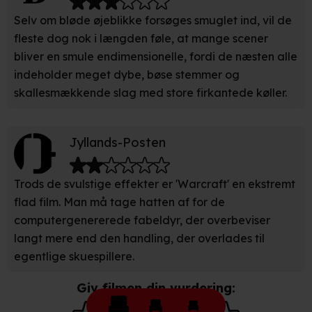
Selv om bløde øjeblikke forsøges smuglet ind, vil de
Du kan altid trække dit samtykke tilbage eller ændre
fleste dog nok i længden føle, at mange scener
indstillinger fra vores "Cookiedeklaration". Dine valg
anvendes på hele websitet.
bliver en smule endimensionelle, fordi de næsten alle
indeholder meget dybe, bøse stemmer og
Vi bruger egne cookies og cookies fra tredjeparter til at
skallesmækkende slag med store firkantede køller.
optimere dit besøg på vores hjemmeside. Det gør vi for
at sikre funktionalitet, generere statistik, huske dine
præferencer og til markedsføring.
Jyllands-Posten
Når vi anvender cookies, behandler vi kortvarigt din IP-
Trods de svulstige effekter er 'Warcraft' en ekstremt
adresse. IP-adressen kan blive delt med vores
flad film. Man må tage hatten af for de
partnere.
Du kan læse mere om vores brug af cookies og
computergenererede fabeldyr, der overbeviser
behandling af dine personoplysninger i både vores
langt mere end den handling, der overlades til
privatlivspolitik
og
cookiepolitik
.
egentlige skuespillere.
Giv filmen din vurdering: