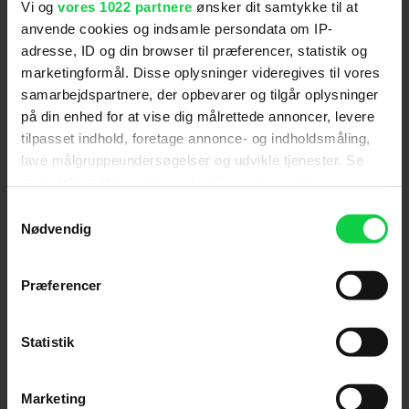
Vi og
vores 1022 partnere
ønsker dit samtykke til at
kunne virke skræmmende på børn under 11 år.
anvende cookies og indsamle persondata om IP-
adresse, ID og din browser til præferencer, statistik og
marketingformål. Disse oplysninger videregives til vores
samarbejdspartnere, der opbevarer og tilgår oplysninger
på din enhed for at vise dig målrettede annoncer, levere
Anmeldelser fra medierne
tilpasset indhold, foretage annonce- og indholdsmåling,
lave målgruppeundersøgelser og udvikle tjenester. Se
(
5
)
mere information under
indstillinger
og i vores
persondatapolitik. Du kan altid trække dit samtykke
Samtykkevalg
tilbage eller ændre indstillinger fra vores
Nødvendig
BT
"Cookiedeklaration", eller ved at trykke på "Privacy
trigger" ikonet.
Præferencer
Man skal holde tungen lige i munden for at kunne
Hvis du tillader det, vil vi også gerne:
følge med som udenforstående. Det hele lyder
Indsamle præcise oplysninger om din placering,
Statistik
formentlig naturligt, hvis man er fan af spillet og
der kan være nøjagtig inden for få meter
kender hele mytologien, men for en nytilkommen
Identificere din enhed baseret på en scanning af
som mig virker det meget rodet.
Marketing
dens unikke karakteristika (fingerprinting)