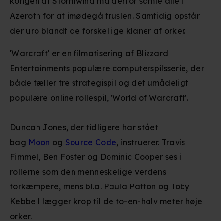
kongen af Stormwind må derfor samle alle i
Azeroth for at imødegå truslen. Samtidig opstår
der uro blandt de forskellige klaner af orker.
'Warcraft' er en filmatisering af Blizzard
Entertainments populære computerspilsserie, der
både tæller tre strategispil og det umådeligt
populære online rollespil, 'World of Warcraft'.
Duncan Jones, der tidligere har stået
bag
Moon
og
Source Code
, instruerer. Travis
Fimmel, Ben Foster og Dominic Cooper ses i
rollerne som den menneskelige verdens
forkæmpere, mens bl.a. Paula Patton og Toby
Kebbell lægger krop til de to-en-halv meter høje
orker.