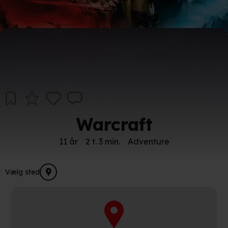
Warcraft
11 år
2 t. 3 min.
Adventure
Vælg sted