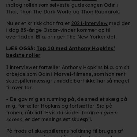
indtog rollen som selveste gudekongen Odin i
Thor
,
Thor: The Dark World
og
Thor: Ragnarok
.
Nu er et kritisk citat fra et
2021-interview
med den
i dag 85-årige Oscar-vinder kommet op til
overfladen. Bl.a. bringer
The New Yorker
det.
LÆS OGSÅ:
Top 10 med Anthony Hopkins'
bedste roller
I interviewet fortæller Anthony Hopkins bl.a. om sit
arbejde som Odin i Marvel-filmene, som han rent
skuespillermæssigt umiddelbart ikke har så meget
til over for:
- De gav mig en rustning på, de smed et skæg på
mig, fortæller Hopkins og fortsætter: Sid på
tronen, råb lidt. Hvis du sidder foran en
green
screen
, er det meningsløst skuespil.
På trods af skuespillerens holdning til brugen af