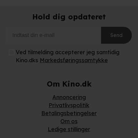
Når vi anvender cookies, behandler vi kortvarigt din IP-
Hold dig opdateret
adresse. IP-adressen kan blive delt med vores
partnere.
Du kan læse mere om vores brug af cookies og
behandling af dine personoplysninger i både vores
Send
privatlivspolitik
og
cookiepolitik
.
Ved tilmelding accepterer jeg samtidig
Kino.dks
Markedsføringssamtykke
Om Kino.dk
Annoncering
Privatlivspolitik
Betalingsbetingelser
Om os
Ledige stillinger