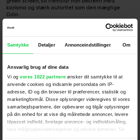
green screen
, så fremstår han bestemt med
karisma og stærk autoritet som den mægtige
Odin.
Hopkins karriere tæller et utal af ikoniske roller,
herunder også to Oscars. Senest for sin præstation
i filmen
The Father
i 2021.
Samtykke
Detaljer
Annonceindstillinger
Om
Ansvarlig brug af dine data
Følg os for de seneste nyheder, konkurrencer
Vi og
vores 1022 partnere
ønsker dit samtykke til at
samt film- og serietips:
anvende cookies og indsamle persondata om IP-
adresse, ID og din browser til præferencer, statistik og
marketingformål. Disse oplysninger videregives til vores
samarbejdspartnere, der opbevarer og tilgår oplysninger
på din enhed for at vise dig målrettede annoncer, levere
Mest læste nyheder
tilpasset indhold, foretage annonce- og indholdsmåling,
lave målgruppeundersøgelser og udvikle tjenester. Se
mere information under
indstillinger
og i vores