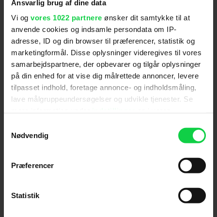
Ansvarlig brug af dine data
Vi og
vores 1022 partnere
ønsker dit samtykke til at
anvende cookies og indsamle persondata om IP-
adresse, ID og din browser til præferencer, statistik og
marketingformål. Disse oplysninger videregives til vores
samarbejdspartnere, der opbevarer og tilgår oplysninger
på din enhed for at vise dig målrettede annoncer, levere
tilpasset indhold, foretage annonce- og indholdsmåling,
Ny Spider-Man-film imponerer
lave målgruppeundersøgelser og udvikle tjenester. Se
danske anmeldere: "Jeg
mere information under
indstillinger
og i vores
persondatapolitik. Du kan altid trække dit samtykke
kapitulerer fuldstændig"
Samtykkevalg
tilbage eller ændre indstillinger fra vores
Nødvendig
"Cookiedeklaration", eller ved at trykke på "Privacy
trigger" ikonet.
Præferencer
Hvis du tillader det, vil vi også gerne:
Indsamle præcise oplysninger om din placering,
Statistik
der kan være nøjagtig inden for få meter