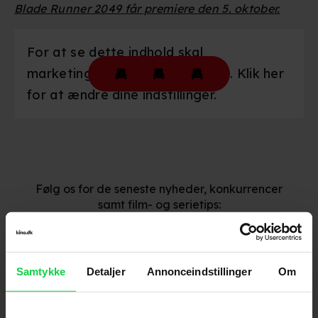
Blade Runner 2049 får premiere den 5. oktober.
For at se dette indhold skal
marketingcookies være slået til. Klik her
for at ændre dine indstillinger.
Følg os for de seneste nyheder, konkurrencer
samt film- og serietips:
Samtykke
Detaljer
Annonceindstillinger
Om
Mest læste nyheder