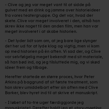
- Clive og jeg var meget vant til at sidde på
gulvet med en drink og jamme over historieideer
fra vores teatergruppe. Og det var, hvad der
skete. Clive var meget involveret i den, altså han
skrev ikke noget til den anden film, men han var
meget involveret i at skabe historien.
- Det lyder lidt som om, at jeg bare lige slynger
det her ud for at lyde klog og vigtig, men vi kom
op med historien på én aften. Vi sad der, og Clive
var selvfølgelig meget bekendt med sit materiale,
så han bød ind, og jeg tilsluttede mig, og vi skød
ideer frem og tilbage.
Herefter startede en større proces, hvor Peter
Atkins på baggrund af sit første treatment, som
han skrev umiddelbart efter sin aften med Clive
Barker, blev hyret ind til at skrive et manuskript.
- I løbet af to-tre uger færdiggjorde jeg
manuskriptet. Derefter holdt jeg et
story-meeting