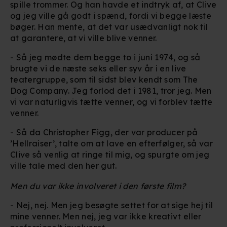
spille trommer. Og han havde et indtryk af, at Clive
og jeg ville gå godt i spænd, fordi vi begge læste
bøger. Han mente, at det var usædvanligt nok til
at garantere, at vi ville blive venner.
- Så jeg mødte dem begge to i juni 1974, og så
brugte vi de næste seks eller syv år i en live
teatergruppe, som til sidst blev kendt som The
Dog Company. Jeg forlod det i 1981, tror jeg. Men
vi var naturligvis tætte venner, og vi forblev tætte
venner.
- Så da Christopher Figg, der var producer på
’Hellraiser’, talte om at lave en efterfølger, så var
Clive så venlig at ringe til mig, og spurgte om jeg
ville tale med den her gut.
Men du var ikke involveret i den første film?
- Nej, nej. Men jeg besøgte settet for at sige hej til
mine venner. Men nej, jeg var ikke kreativt eller