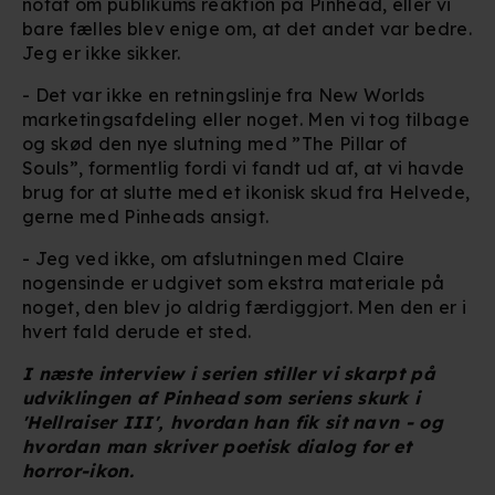
notat om publikums reaktion på Pinhead, eller vi
bare fælles blev enige om, at det andet var bedre.
Jeg er ikke sikker.
- Det var ikke en retningslinje fra New Worlds
marketingsafdeling eller noget. Men vi tog tilbage
og skød den nye slutning med ”The Pillar of
Souls”, formentlig fordi vi fandt ud af, at vi havde
brug for at slutte med et ikonisk skud fra Helvede,
gerne med Pinheads ansigt.
- Jeg ved ikke, om afslutningen med Claire
nogensinde er udgivet som ekstra materiale på
noget, den blev jo aldrig færdiggjort. Men den er i
hvert fald derude et sted.
I næste interview i serien stiller vi skarpt på
udviklingen af Pinhead som seriens skurk i
'Hellraiser III', hvordan han fik sit navn - og
hvordan man skriver poetisk dialog for et
horror-ikon.