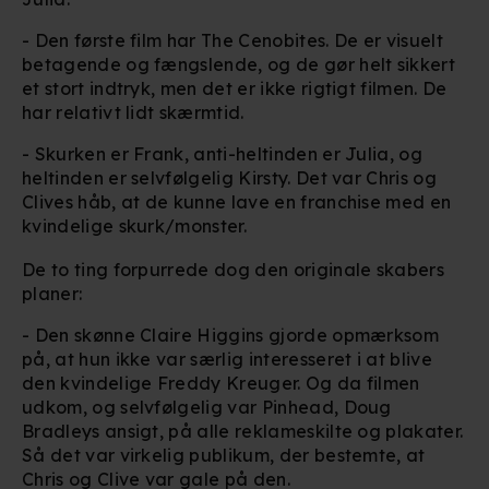
anvendes på hele websitet.
- Den første film har The Cenobites. De er visuelt
betagende og fængslende, og de gør helt sikkert
Vi bruger egne cookies og cookies fra tredjeparter til at
et stort indtryk, men det er ikke rigtigt filmen. De
optimere dit besøg på vores hjemmeside. Det gør vi for
har relativt lidt skærmtid.
at sikre funktionalitet, generere statistik, huske dine
præferencer og til markedsføring.
- Skurken er Frank, anti-heltinden er Julia, og
heltinden er selvfølgelig Kirsty. Det var Chris og
Clives håb, at de kunne lave en franchise med en
Når vi anvender cookies, behandler vi kortvarigt din IP-
kvindelige skurk/monster.
adresse. IP-adressen kan blive delt med vores
partnere.
Du kan læse mere om vores brug af cookies og
De to ting forpurrede dog den originale skabers
behandling af dine personoplysninger i både vores
planer:
privatlivspolitik
og
cookiepolitik
.
- Den skønne Claire Higgins gjorde opmærksom
på, at hun ikke var særlig interesseret i at blive
den kvindelige Freddy Kreuger. Og da filmen
udkom, og selvfølgelig var Pinhead, Doug
Bradleys ansigt, på alle reklameskilte og plakater.
Så det var virkelig publikum, der bestemte, at
Chris og Clive var gale på den.