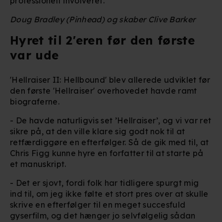
professionelt involveret.
Doug Bradley (Pinhead) og skaber Clive Barker
Hyret til 2'eren før den første
var ude
'Hellraiser II: Hellbound' blev allerede udviklet før
den første 'Hellraiser' overhovedet havde ramt
biograferne.
- De havde naturligvis set ’Hellraiser’, og vi var ret
sikre på, at den ville klare sig godt nok til at
retfærdiggøre en efterfølger. Så de gik med til, at
Chris Figg kunne hyre en forfatter til at starte på
et manuskript.
- Det er sjovt, fordi folk har tidligere spurgt mig
ind til, om jeg ikke følte et stort pres over at skulle
skrive en efterfølger til en meget succesfuld
gyserfilm, og det hænger jo selvfølgelig sådan