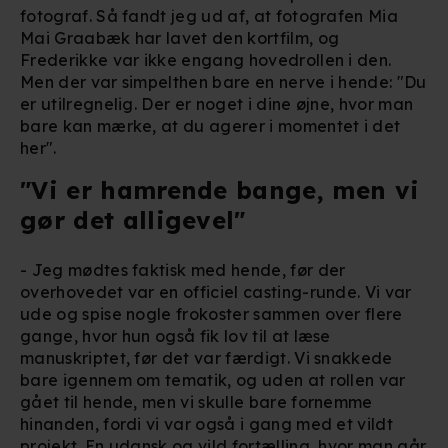
fotograf. Så fandt jeg ud af, at fotografen Mia
Mai Graabæk har lavet den kortfilm, og
Frederikke var ikke engang hovedrollen i den.
Men der var simpelthen bare en nerve i hende: "Du
er utilregnelig. Der er noget i dine øjne, hvor man
bare kan mærke, at du agerer i momentet i det
her".
"Vi er hamrende bange, men vi
gør det alligevel"
- Jeg mødtes faktisk med hende, før der
overhovedet var en officiel casting-runde. Vi var
ude og spise nogle frokoster sammen over flere
gange, hvor hun også fik lov til at læse
manuskriptet, før det var færdigt. Vi snakkede
bare igennem om tematik, og uden at rollen var
gået til hende, men vi skulle bare fornemme
hinanden, fordi vi var også i gang med et vildt
projekt. En udansk og vild fortælling, hvor man går