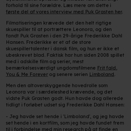
forhold til sine forældre. Læs mere om dette i
første del af vores interview med Puk Grasten her
.
Filmatiseringen krævede det den helt rigtige
skuespiller til at portrættere Leonora, og den
fandt Puk Grasten i den 29-årige Frederikke Dahl
Hansen. Frederikke er et af de store
skuespillertalenter i dansk film, og hun er ikke et
ubeskrevet blad. Faktisk har hun siden 2008 spillet
med i adskille film og serier, mest
bemærkelsesværdigt ungdomsfilmene
Frit fald
,
You & Me Forever
og senere serien
Limboland
.
Men den altoverskyggende hovedrolle som
Leonora var i særdeleshed krævende, og det
vidste Puk Grasten godt. Hun havde dog allerede
tidligt i forløbet udset sig Frederikke Dahl Hansen:
- Jeg havde set hende i 'Limboland', og jeg havde
set hende i en kortfilm, som jeg havde fundet frem
til i forbindelse med min research på at finde en