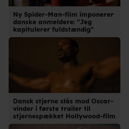
partnere.
Du kan læse mere om vores brug af cookies og
Ny Spider-Man-film imponerer
behandling af dine personoplysninger i både vores
danske anmeldere: "Jeg
privatlivspolitik
og
cookiepolitik
.
kapitulerer fuldstændig"
Dansk stjerne slås mod Oscar-
vinder i første trailer til
stjernespækket Hollywood-film