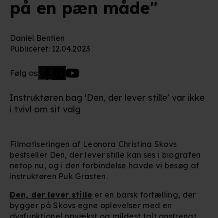
på en pæn måde"
Daniel Bentien
Publiceret
:
12.04.2023
Følg os:
Instruktøren bag 'Den, der lever stille' var ikke
i tvivl om sit valg
Filmatiseringen af Leonora Christina Skovs
bestseller Den, der lever stille kan ses i biografen
netop nu, og i den forbindelse havde vi besøg af
instruktøren Puk Grasten.
Den, der lever stille
er en barsk fortælling, der
bygger på Skovs egne oplevelser med en
dysfunktionel opvækst og mildest talt anstrengt