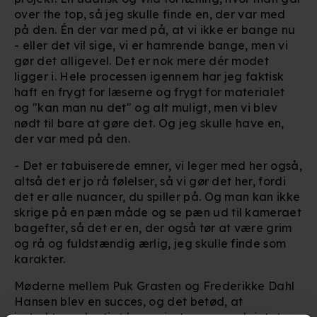
over the top, så jeg skulle finde en, der var med
på den. Én der var med på, at vi ikke er bange nu
- eller det vil sige, vi er hamrende bange, men vi
gør det alligevel. Det er nok mere dér modet
ligger i. Hele processen igennem har jeg faktisk
haft en frygt for læserne og frygt for materialet
og "kan man nu det" og alt muligt, men vi blev
nødt til bare at gøre det. Og jeg skulle have en,
der var med på den.
- Det er tabuiserede emner, vi leger med her også,
altså det er jo rå følelser, så vi gør det her, fordi
det er alle nuancer, du spiller på. Og man kan ikke
skrige på en pæn måde og se pæn ud til kameraet
bagefter, så det er en, der også tør at være grim
og rå og fuldstændig ærlig, jeg skulle finde som
karakter.
Møderne mellem Puk Grasten og Frederikke Dahl
Hansen blev en succes, og det betød, at
instruktøren hurtigt kunne justere manuskriptet