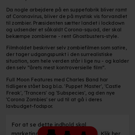
Da nogle arbejdere på en suppefabrik bliver ramt
af Coronavirus, bliver de på mystisk vis forvandlet
til zombier. Præsidenten sætter landet i lockdown
og udsender et såkaldt Corona-squad, der skal
bekæmpe zombierne - rent Ghostbusters-style.
Filmholdet beskriver selv zombiefilmen som satire,
der tager udgangspunkt i den surrealistiske
situation, som hele verden står i lige nu - og kalder
den selv ”årets mest kontroversielle film”.
Full Moon Features med Charles Band har
tidligere stået bag bl.a. 'Puppet Master', 'Castle
Freak', 'Trancers' og 'Subspecies', og den nye
'Corona Zombies' ser ud til at gå i deres
lavbudget-fodspor.
For at se dette indhold skal
marketingcookies være slået til. Klik her