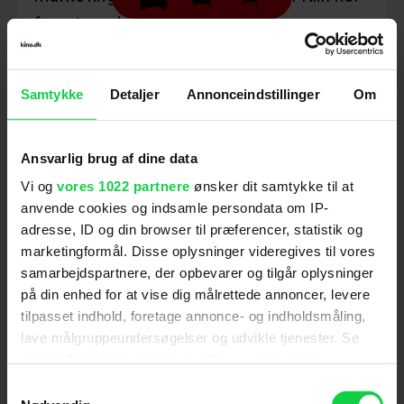
for at ændre dine indstillinger.
Samtykke
Detaljer
Annonceindstillinger
Om
Følg os for de seneste nyheder, konkurrencer
Ansvarlig brug af dine data
samt film- og serietips:
Vi og
vores 1022 partnere
ønsker dit samtykke til at
anvende cookies og indsamle persondata om IP-
adresse, ID og din browser til præferencer, statistik og
marketingformål. Disse oplysninger videregives til vores
Mest læste nyheder
samarbejdspartnere, der opbevarer og tilgår oplysninger
på din enhed for at vise dig målrettede annoncer, levere
tilpasset indhold, foretage annonce- og indholdsmåling,
lave målgruppeundersøgelser og udvikle tjenester. Se
mere information under
indstillinger
og i vores
persondatapolitik. Du kan altid trække dit samtykke
Samtykkevalg
tilbage eller ændre indstillinger fra vores