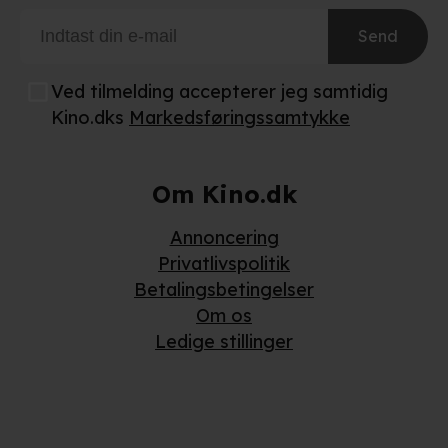
adresse. IP-adressen kan blive delt med vores
Send
partnere.
Du kan læse mere om vores brug af cookies og
behandling af dine personoplysninger i både vores
Ved tilmelding accepterer jeg samtidig
privatlivspolitik
og
cookiepolitik
.
Kino.dks
Markedsføringssamtykke
Om Kino.dk
Annoncering
Privatlivspolitik
Betalingsbetingelser
Om os
Ledige stillinger