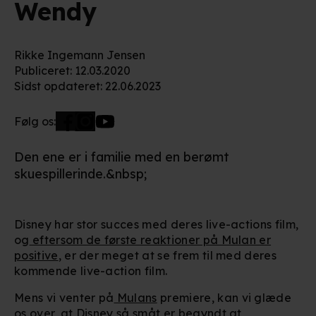
Wendy
Rikke Ingemann Jensen
Publiceret
:
12.03.2020
Sidst opdateret
:
22.06.2023
Følg os:
Den ene er i familie med en berømt
skuespillerinde.&nbsp;
Disney har stor succes med deres live-actions film,
og
eftersom de første reaktioner på Mulan er
positive
, er der meget at se frem til med deres
kommende live-action film.
Mens vi venter på
Mulans
premiere, kan vi glæde
os over, at Disney så småt er begyndt at