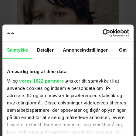
Samtykke
Detaljer
Annonceindstillinger
Om
Hvis du synes, at hans modpart, den 12-årige Ever
Ansvarlig brug af dine data
Gabo Anderson, ser en smule bekendt ud, så er
der en god grund til det. Hun er nemlig datter af
Vi og
vores 1022 partnere
ønsker dit samtykke til at
skuespillerinden Milla Jovovich og instruktøren
anvende cookies og indsamle persondata om IP-
Paul W.S Anderson. Ever har spillet en yngre
adresse, ID og din browser til præferencer, statistik og
version af sin mor før, men Wendy Darling bliver
marketingformål. Disse oplysninger videregives til vores
hendes første rigtige filmrolle. Ever Gabo
samarbejdspartnere, der opbevarer og tilgår oplysninger
Anderson offentliggjorde begejstret nyheden på
på din enhed for at vise dig målrettede annoncer, levere
sin
Instagram.
tilpasset indhold, foretage annonce- og indholdsmåling,
Disneys filmatisering af bogklassikeren er hidtil
lave målgruppeundersøgelser og udvikle tjenester. Se