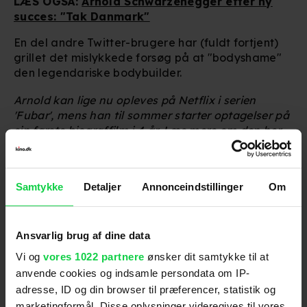
LÆS OGSÅ:
Arnold Schwarzenegger efter ny
succes: "Tak Danmark"
En del andre Twitter-brugere har (fuldt fortjent)
grillet det mislykkede forsøg på at "bodyshame"
den legendariske bodybuilder.
Arnold kan lige nu opleves på Netflix i serien
'Fubar', mens han til sommer starter optagelser på
sin første biograffilm i 4 år.
Læs mere om den her.
https://t.co/QE0Oz9QKtR
pic.twitter.com/QoxDUELzek
Samtykke
Detaljer
Annonceindstillinger
Om
— Arnold (@Schwarzenegger)
June 1,
2023
Ansvarlig brug af dine data
(Kan du ikke se billedet herover, så tryk på
Vi og
vores 1022 partnere
ønsker dit samtykke til at
linket her og tillad alle cookies
)
anvende cookies og indsamle persondata om IP-
adresse, ID og din browser til præferencer, statistik og
marketingformål. Disse oplysninger videregives til vores