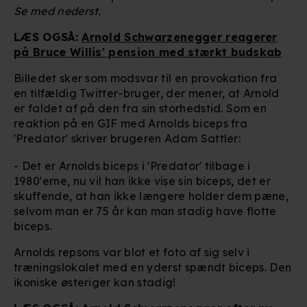
Se med nederst.
LÆS OGSÅ:
Arnold Schwarzenegger reagerer
på Bruce Willis' pension med stærkt budskab
Billedet sker som modsvar til en provokation fra
en tilfældig Twitter-bruger, der mener, at Arnold
er faldet af på den fra sin storhedstid. Som en
reaktion på en GIF med Arnolds biceps fra
'Predator' skriver brugeren Adam Sattler:
- Det er Arnolds biceps i 'Predator' tilbage i
1980'erne, nu vil han ikke vise sin biceps, det er
skuffende, at han ikke længere holder dem pæne,
selvom man er 75 år kan man stadig have flotte
biceps.
Arnolds repsons var blot et foto af sig selv i
træningslokalet med en yderst spændt biceps. Den
ikoniske østeriger kan stadig!