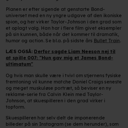
Planen er efter sigende at genstarte Bond-
universet med en ny yngre udgave af den ikoniske
spion, og her virker Taylor-Johnson i den grad som
et oplagt valg. Han har i flere film givet eksempler
på sin kunnen, både når det kommer til dramatik,
humor og action. Se bl.a. på sidste års
Bullet Train
.
LÆS OGSÅ:
Derfor sagde Liam Neeson nej til
at spille 007: "Hun gav mig et James Bond-
ultimatum"
Og hvis man skulle være i tvivl om stjernens fysiske
fremtoning vil kunne matche Daniel Craigs seneste
og meget muskuløse portræt, så beviser en ny
reklame-serie fra Calvin Klein med Taylor-
Johnson, at skuespilleren i den grad virker i
topform.
Skuespilleren har selv delt de imponerende
billeder på sin Instagram (se dem herunder), som