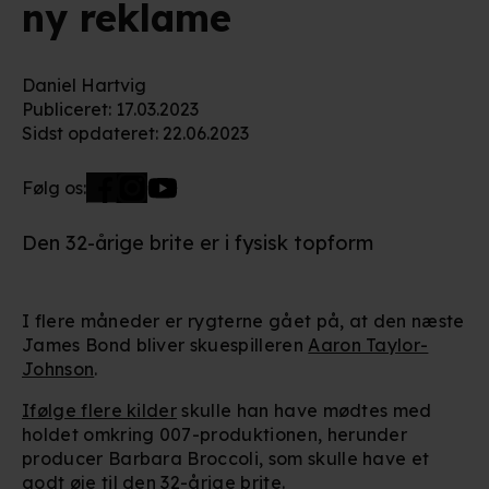
ny reklame
Daniel Hartvig
Publiceret
:
17.03.2023
Sidst opdateret
:
22.06.2023
Følg os:
Den 32-årige brite er i fysisk topform
I flere måneder er rygterne gået på, at den næste
James Bond bliver skuespilleren
Aaron Taylor-
Johnson
.
Ifølge flere kilder
skulle han have mødtes med
holdet omkring 007-produktionen, herunder
producer Barbara Broccoli, som skulle have et
godt øje til den 32-årige brite.