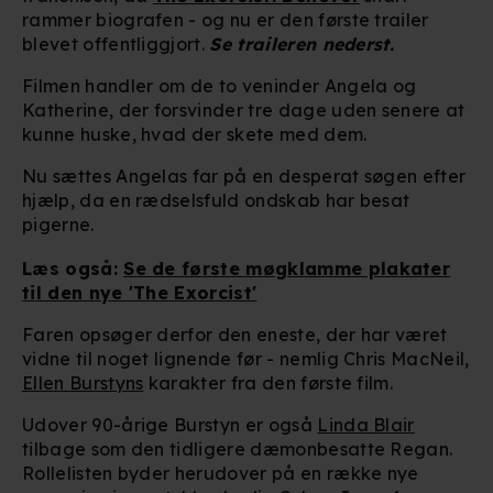
rammer biografen - og nu er den første trailer
blevet offentliggjort.
Se traileren nederst.
Filmen handler om de to veninder Angela og
Katherine, der forsvinder tre dage uden senere at
kunne huske, hvad der skete med dem.
Nu sættes Angelas far på en desperat søgen efter
hjælp, da en rædselsfuld ondskab har besat
pigerne.
Læs også:
Se de første møgklamme plakater
til den nye 'The Exorcist'
Faren opsøger derfor
den eneste, der har været
vidne til noget lignende før - nemlig Chris MacNeil,
Ellen Burstyns
karakter fra den første film.
Udover 90-årige Burstyn er også
Linda Blair
tilbage som den tidligere dæmonbesatte Regan.
Rollelisten byder herudover på en række nye