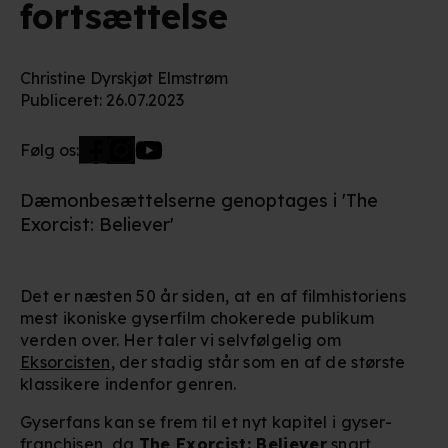
fortsættelse
Christine Dyrskjøt Elmstrøm
Publiceret
:
26.07.2023
Følg os:
Dæmonbesættelserne genoptages i 'The
Exorcist: Believer'
Det er næsten 50 år siden, at en af filmhistoriens
mest ikoniske gyserfilm chokerede publikum
verden over. Her taler vi selvfølgelig om
Eksorcisten
, der stadig står som en af de største
klassikere indenfor genren.
Gyserfans kan se frem til et nyt kapitel i gyser-
franchisen, da
The Exorcist: Believer
snart