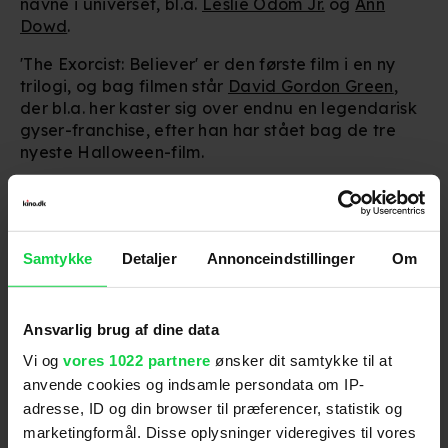
navne i universet, bl.a.
Leslie Odom Jr.
og
Ann
Dowd
.
'The Exorcist: Believer' er den første film i en ny
trilogi, og bag filmen står
David Gordon Green
,
der bl.a. her kaster sig over endnu en legendarisk
gyser-franchise, efter han har stået bag de tre
nyeste Halloween-film.
'The Exorcist: Believer' får biografpremiere den 12.
oktober.
Samtykke
Detaljer
Annonceindstillinger
Om
For at se dette indhold skal
marketingcookies være slået til. Klik her
Ansvarlig brug af dine data
for at ændre dine indstillinger.
Vi og
vores 1022 partnere
ønsker dit samtykke til at
anvende cookies og indsamle persondata om IP-
adresse, ID og din browser til præferencer, statistik og
marketingformål. Disse oplysninger videregives til vores