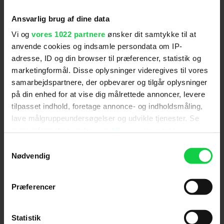
Mest læste nyheder
Ansvarlig brug af dine data
Vi og
vores 1022 partnere
ønsker dit samtykke til at
anvende cookies og indsamle persondata om IP-
adresse, ID og din browser til præferencer, statistik og
marketingformål. Disse oplysninger videregives til vores
samarbejdspartnere, der opbevarer og tilgår oplysninger
på din enhed for at vise dig målrettede annoncer, levere
tilpasset indhold, foretage annonce- og indholdsmåling,
lave målgruppeundersøgelser og udvikle tjenester. Se
mere information under
indstillinger
og i vores
Ny Spider-Man-film imponerer
persondatapolitik. Du kan altid trække dit samtykke
danske anmeldere: "Jeg
Samtykkevalg
tilbage eller ændre indstillinger fra vores
Nødvendig
kapitulerer fuldstændig"
"Cookiedeklaration", eller ved at trykke på "Privacy
trigger" ikonet.
Præferencer
Hvis du tillader det, vil vi også gerne:
Indsamle præcise oplysninger om din placering,
Statistik