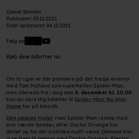
Daniel Bentien
Publiceret
:
03.12.2021
Sidst opdateret
:
06.12.2021
Følg os:
Køb dine billetter nu
Om to uger er der premiere på det tredje eventyr
med Tom Holland som superhelten Spider-Man,
men allerede fra i dag den
3. december kl. 10.00
kan du sikre dig billetter til
Spider-Man: No Way
Home
her på kino.dk.
Den seneste trailer
viser Spider-Man i kamp mod
sine værste fjender, efter Doctor Strange har
åbnet op for det mystiske multi-verse. Dermed kan
vi se frem til gensyn med Doctor Octopus, Electro,