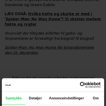
Sandman og Green Goblin.
LÆS OGSÅ:
Hvilke helte og skurke er med i
'Spider-Man: No Way Home'? Vi skelner mellem
fakta og rygter
Hvorvidt der tilbydes billetter til galla- og
forpremierer er forskelligt fra biograf til biograf.
Spider-Man: No Way Home får biografpremiere
den 16. december.
Følg os for de seneste nyheder, konkurrencer
samt film- og serietips:
Samtykke
Detaljer
Annonceindstillinger
Om