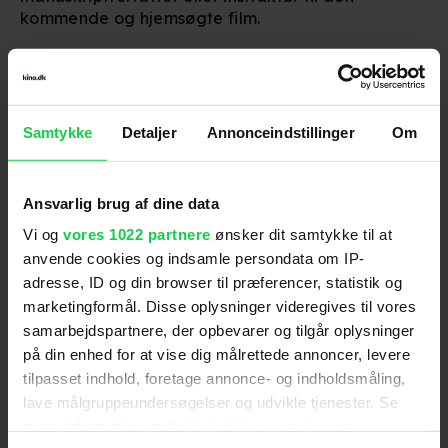
kommende og hjemsøgte film.
'
Scream 5' har premiere den 14. januar 2022, mens
'Paranormal Activity 7' har premiere den 4. marts
2022.
Samtykke
Detaljer
Annonceindstillinger
Om
Ansvarlig brug af dine data
Følg os for de seneste nyheder, konkurrencer
samt film- og serietips:
Vi og
vores 1022 partnere
ønsker dit samtykke til at
anvende cookies og indsamle persondata om IP-
adresse, ID og din browser til præferencer, statistik og
marketingformål. Disse oplysninger videregives til vores
samarbejdspartnere, der opbevarer og tilgår oplysninger
Mest læste nyheder
på din enhed for at vise dig målrettede annoncer, levere
tilpasset indhold, foretage annonce- og indholdsmåling,
lave målgruppeundersøgelser og udvikle tjenester. Se
mere information under
indstillinger
og i vores