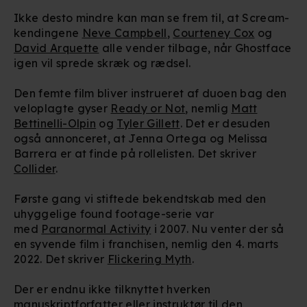
Ikke desto mindre kan man se frem til, at Scream-
kendingene
Neve Campbell
,
Courteney Cox
og
David Arquette
alle vender tilbage, når Ghostface
igen vil sprede skræk og rædsel.
Den femte film bliver instrueret af duoen bag den
veloplagte gyser
Ready or Not
, nemlig
Matt
Bettinelli-Olpin
og
Tyler Gillett
. Det er desuden
også annonceret, at Jenna Ortega og Melissa
Barrera er at finde på rollelisten.
Det skriver
Collider
.
Første gang vi stiftede bekendtskab med den
uhyggelige found footage-serie var
med
Paranormal Activity
i 2007. Nu venter der så
en syvende film i franchisen, nemlig den 4. marts
2022. Det skriver
Flickering Myth
.
Der er endnu ikke tilknyttet hverken
manuskriptforfatter eller instruktør til den