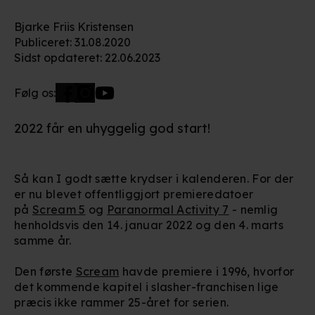
Bjarke Friis Kristensen
Publiceret
:
31.08.2020
Sidst opdateret
:
22.06.2023
Følg os:
2022 får en uhyggelig god start!
Så kan I godt sætte krydser i kalenderen. For der
er nu blevet offentliggjort premieredatoer
på
Scream 5
og
Paranormal Activity 7
- nemlig
henholdsvis den 14. januar 2022 og den 4. marts
samme år.
Den første
Scream
havde premiere i 1996, hvorfor
det kommende kapitel i slasher-franchisen lige
præcis ikke rammer 25-året for serien.