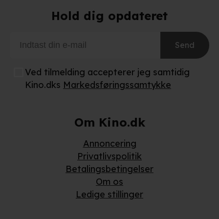
Når vi anvender cookies, behandler vi kortvarigt din IP-
Hold dig opdateret
adresse. IP-adressen kan blive delt med vores
partnere.
Du kan læse mere om vores brug af cookies og
Send
behandling af dine personoplysninger i både vores
privatlivspolitik
og
cookiepolitik
.
Ved tilmelding accepterer jeg samtidig
Kino.dks
Markedsføringssamtykke
Om Kino.dk
Annoncering
Privatlivspolitik
Betalingsbetingelser
Om os
Ledige stillinger