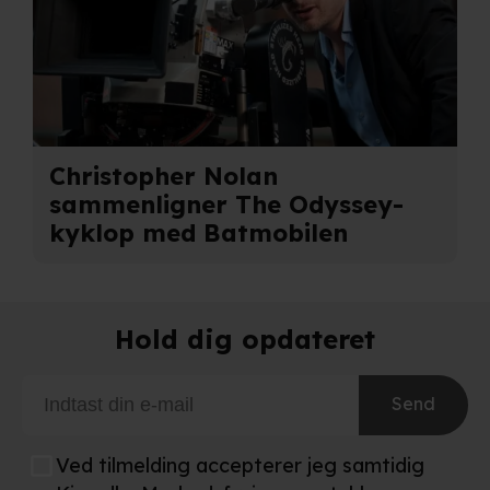
behandling af dine personoplysninger i både vores
privatlivspolitik
og
cookiepolitik
.
Christopher Nolan
sammenligner The Odyssey-
kyklop med Batmobilen
Hold dig opdateret
Send
Ved tilmelding accepterer jeg samtidig