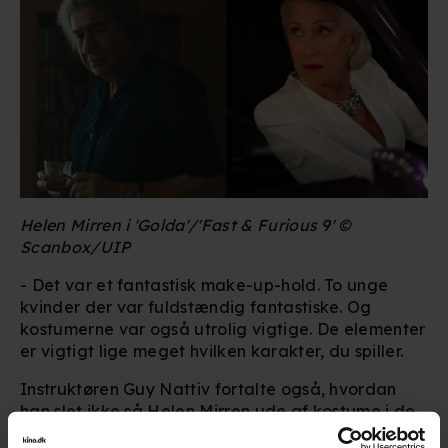
Helen Mirren i 'Golda'/'Fast & Furious 9' ©
Scanbox/UIP
- Det var et fantastisk make-up-hold. To unge
kvinder der var fuldstændig fantastiske. Og
kostumerne var også utrolig vigtige. De elementer
er vigtigt lige meget hvilken karakter, du spiller.
Instruktøren Guy Nattiv fortalte også, hvordan
han slet ikke så Helen Mirren ude af kostume i de
35 dage, hvor de optog. Mirren var nemlig den