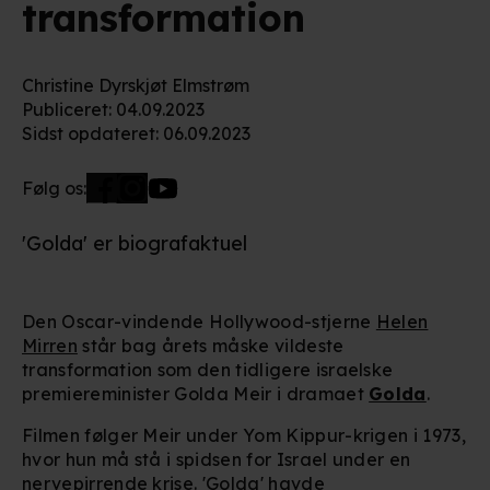
transformation
Christine Dyrskjøt Elmstrøm
Publiceret
:
04.09.2023
Sidst opdateret
:
06.09.2023
Følg os:
'Golda' er biografaktuel
Den Oscar-vindende Hollywood-stjerne
Helen
Mirren
står bag årets måske vildeste
transformation som den tidligere israelske
premiereminister Golda Meir i dramaet
Golda
.
Filmen følger Meir under Yom Kippur-krigen i 1973,
hvor hun må stå i spidsen for Israel under en
nervepirrende krise. 'Golda' havde