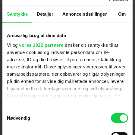
første til at ankomme og den sidste til at gå hjem,
da det tog timevis både at komme i og ud af sit
Samtykke
Detaljer
Annonceindstillinger
Om
kostume og sin make-up.
Udover den fysiske transformation fortalte Mirren
også, at hun har set Anne Bancroft og Ingrid
Ansvarlig brug af dine data
Bergmans fortolkninger af Golda Meir som
Vi og
vores 1022 partnere
ønsker dit samtykke til at
forberedelse udover sin generelle research til
anvende cookies og indsamle persondata om IP-
rollen.
adresse, ID og din browser til præferencer, statistik og
'Golda' får dansk biografpremiere den 7.
marketingformål. Disse oplysninger videregives til vores
september.
samarbejdspartnere, der opbevarer og tilgår oplysninger
på din enhed for at vise dig målrettede annoncer, levere
tilpasset indhold, foretage annonce- og indholdsmåling,
For at se dette indhold skal
lave målgruppeundersøgelser og udvikle tjenester. Se
marketingcookies være slået til. Klik her
mere information under
indstillinger
og i vores
for at ændre dine indstillinger.
persondatapolitik. Du kan altid trække dit samtykke
Samtykkevalg
tilbage eller ændre indstillinger fra vores
Nødvendig
"Cookiedeklaration", eller ved at trykke på "Privacy
trigger" ikonet.