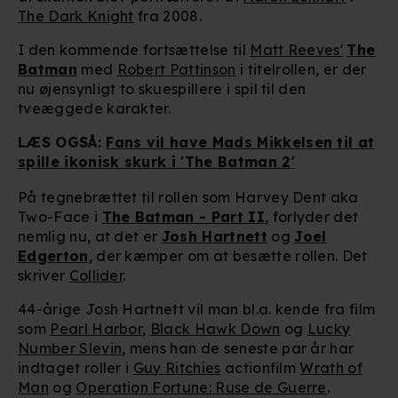
The Dark Knight
fra 2008.
I den kommende fortsættelse til
Matt Reeves'
The
Batman
med
Robert Pattinson
i titelrollen, er der
nu øjensynligt to skuespillere i spil til den
tveæggede karakter.
LÆS OGSÅ:
Fans vil have Mads Mikkelsen til at
spille ikonisk skurk i 'The Batman 2'
På tegnebrættet til rollen som Harvey Dent aka
Two-Face i
The Batman - Part II
, forlyder det
nemlig nu, at det er
Josh Hartnett
og
Joel
Edgerton
, der kæmper om at besætte rollen. Det
skriver
Collider
.
44-årige Josh Hartnett vil man bl.a. kende fra film
som
Pearl Harbor
,
Black Hawk Down
og
Lucky
Number Slevin
, mens han de seneste par år har
indtaget roller i
Guy Ritchies
actionfilm
Wrath of
Man
og
Operation Fortune: Ruse de Guerre
.