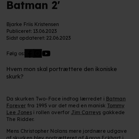
Batman 2'
Bjarke Friis Kristensen
Publiceret
:
13.06.2023
Sidst opdateret
:
22.06.2023
Følg os:
Hvem mon skal portrættere den ikoniske
skurk?
Da skurken Two-Face indtog lærredet i
Batman
Forever
fra 1995 var det med en manisk
Tommy
Lee Jones
i rollen overfor
Jim Carreys
gakkede
The Ridder.
Mens Christopher Nolans mere jordnære udgave
af skurken blev portrætteret af
Aaron Eckhart
i