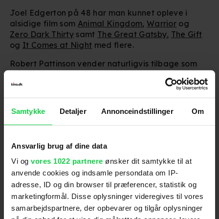
Joel Edgerton på 48 har man kunnet opleve i
alsidige film som
Animal Kingdom
,
Warrior
og
Zero Dark Thirty
samt
The Great Gatsby
,
The Gift
og
It Comes at Night
med flere.
Robert Pattinson vender naturligvis tilbage som
Nattens Ridder i efterfølgeren, der - hvis alt
kommer til at forløbe efter planen - går i
produktion i starten af 2024.
Samtykke
Detaljer
Annonceindstillinger
Om
Hvem håber du får en rollen som Two-Face?
'The Batman - Part II' er pt. sat til en
biografpremiere i oktober 2025.
Ansvarlig brug af dine data
Vi og
vores 1022 partnere
ønsker dit samtykke til at
anvende cookies og indsamle persondata om IP-
adresse, ID og din browser til præferencer, statistik og
marketingformål. Disse oplysninger videregives til vores
Følg os for de seneste nyheder, konkurrencer
samt film- og serietips:
samarbejdspartnere, der opbevarer og tilgår oplysninger