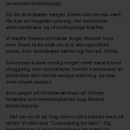
avanceret bioteknologi.
Så da skarabæen vælger Jaime som sin nye vært,
får han en mageløs rustning, der indeholder
ekstraordinære og uforudsigelige kræfter.
Vi mødte filmens instruktør Angel Manuel Soto
over Zoom til en snak om bl.a. den specifikke
scene, hvor skarabæen sætter sig fast på Jamie.
Sekvensen kunne nemlig meget nemt være blevet
uhyggelig, men instruktøren formår konsekvent at
bibeholde den familievenlige stemning.
Se hele
interviewet nederst.
Soto peger på tilstedeværelsen af Jaimes
forældre som hemmeligheden bag filmens
balancegang:
- Det var en af de ting, som vi altid jokede med på
settet. Vi ville lave "Cronenberg for børn". Og
hvordan kan vi lave Cronenberg for børn? Vi