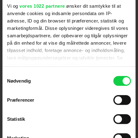
Vi og
vores 1022 partnere
ønsker dit samtykke til at
For at se dette indhold skal
anvende cookies og indsamle persondata om IP-
marketingcookies være slået til. Klik her
adresse, ID og din browser til præferencer, statistik og
marketingformål. Disse oplysninger videregives til vores
for at ændre dine indstillinger.
samarbejdspartnere, der opbevarer og tilgår oplysninger
på din enhed for at vise dig målrettede annoncer, levere
tilpasset indhold, foretage annonce- og indholdsmåling,
lave målgruppeundersøgelser og udvikle tjenester. Se
mere information under
indstillinger
og i vores
Følg os for de seneste nyheder, konkurrencer
persondatapolitik. Du kan altid trække dit samtykke
Samtykkevalg
samt film- og serietips:
tilbage eller ændre indstillinger fra vores
Nødvendig
"Cookiedeklaration", eller ved at trykke på "Privacy
trigger" ikonet.
Præferencer
Hvis du tillader det, vil vi også gerne:
Mest læste nyheder
Indsamle præcise oplysninger om din placering,
Statistik
der kan være nøjagtig inden for få meter
Identificere din enhed baseret på en scanning af
Marketing