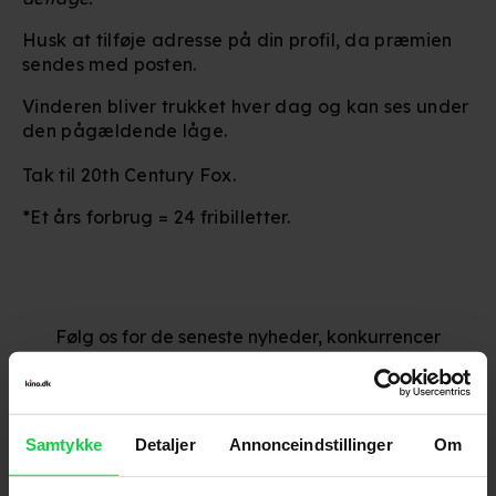
Husk at tilføje adresse på din profil, da præmien
sendes med posten.
Vinderen bliver trukket hver dag og kan ses under
den pågældende låge.
Tak til 20th Century Fox.
*Et års forbrug = 24 fribilletter.
Følg os for de seneste nyheder, konkurrencer
samt film- og serietips:
Samtykke
Detaljer
Annonceindstillinger
Om
Mest læste nyheder