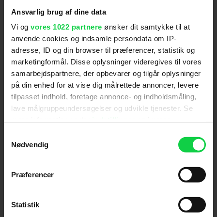
Ansvarlig brug af dine data
Vi og
vores 1022 partnere
ønsker dit samtykke til at
anvende cookies og indsamle persondata om IP-
adresse, ID og din browser til præferencer, statistik og
marketingformål. Disse oplysninger videregives til vores
samarbejdspartnere, der opbevarer og tilgår oplysninger
på din enhed for at vise dig målrettede annoncer, levere
tilpasset indhold, foretage annonce- og indholdsmåling,
lave målgruppeundersøgelser og udvikle tjenester. Se
Ny Spider-Man-film imponerer
mere information under
indstillinger
og i vores
danske anmeldere: "Jeg
persondatapolitik. Du kan altid trække dit samtykke
Samtykkevalg
kapitulerer fuldstændig"
tilbage eller ændre indstillinger fra vores
Nødvendig
"Cookiedeklaration", eller ved at trykke på "Privacy
trigger" ikonet.
Præferencer
Hvis du tillader det, vil vi også gerne:
Indsamle præcise oplysninger om din placering,
Statistik
der kan være nøjagtig inden for få meter