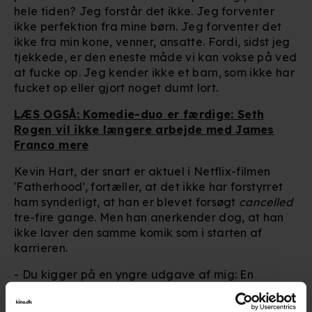
hele tiden? Jeg forstår det ikke. Jeg forventer
ikke perfektion fra mine børn. Jeg forventer det
ikke fra min kone, venner, ansatte. Fordi, sidst jeg
tjekkede, er den eneste måde vi kan vokse på ved
at fucke op. Jeg kender ikke et barn, som ikke har
fucket op eller gjort noget dumt lort.
LÆS OGSÅ: Komedie-duo er færdige: Seth
Rogen vil ikke længere arbejde med James
Franco mere
Kevin Hart, der snart er aktuel i Netflix-filmen
'Fatherhood', fortæller, at det ikke har forstyrret
ham synderligt, at han er blevet forsøgt
cancelled
tre-fire gange. Men han anerkender dog, at han
ikke laver den samme komik som i starten af
karrieren.
- Du kigger på en yngre udgave af mig: En
komiker, der prøver at være sjov og fejler i det
forsøg. Undskyldninger er blevet givet. Jeg forstår