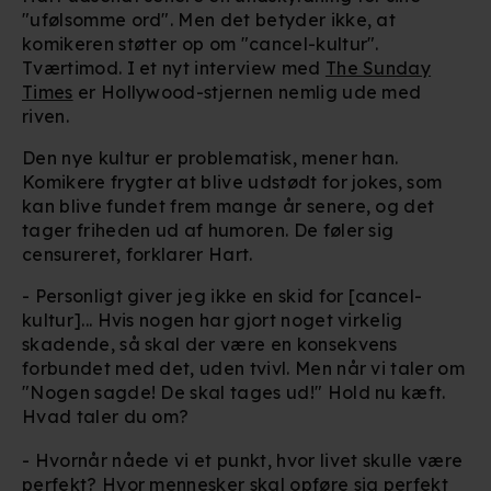
"ufølsomme ord". Men det betyder ikke, at
komikeren støtter op om "cancel-kultur".
Tværtimod. I et nyt interview med
The Sunday
Times
er Hollywood-stjernen nemlig ude med
riven.
Den nye kultur er problematisk, mener han.
Komikere frygter at blive udstødt for jokes, som
kan blive fundet frem mange år senere, og det
tager friheden ud af humoren. De føler sig
censureret, forklarer Hart.
- Personligt giver jeg ikke en skid for [cancel-
kultur]... Hvis nogen har gjort noget virkelig
skadende, så skal der være en konsekvens
forbundet med det, uden tvivl. Men når vi taler om
"Nogen sagde! De skal tages ud!" Hold nu kæft.
Hvad taler du om?
- Hvornår nåede vi et punkt, hvor livet skulle være
perfekt? Hvor mennesker skal opføre sig perfekt