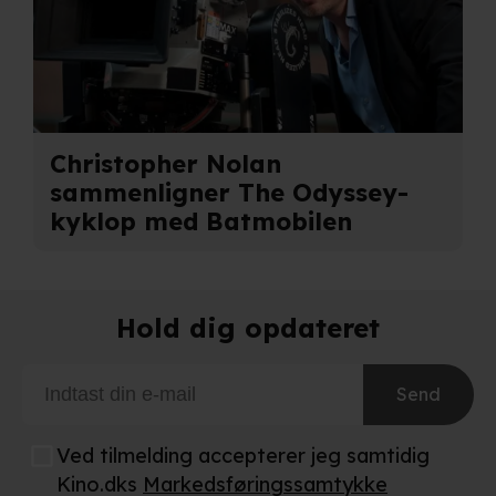
behandling af dine personoplysninger i både vores
privatlivspolitik
og
cookiepolitik
.
Christopher Nolan
sammenligner The Odyssey-
kyklop med Batmobilen
Hold dig opdateret
Send
Ved tilmelding accepterer jeg samtidig
Kino.dks
Markedsføringssamtykke