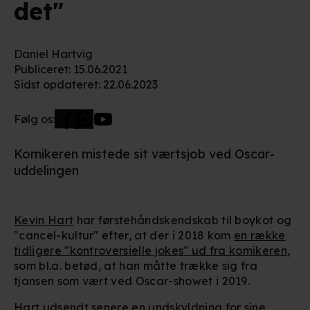
det"
Daniel Hartvig
Publiceret
:
15.06.2021
Sidst opdateret
:
22.06.2023
Følg os:
Komikeren mistede sit værtsjob ved Oscar-
uddelingen
Kevin Hart
har førstehåndskendskab til boykot og
"cancel-kultur" efter, at der i 2018 kom
en række
tidligere "kontroversielle jokes" ud fra komikeren
,
som bl.a. betød, at han måtte trække sig fra
tjansen som vært ved Oscar-showet i 2019.
Hart udsendt senere en undskyldning for sine