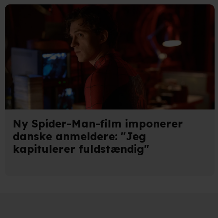
Du kan altid trække dit samty
hele websitet.
Vi bruger egne cookies og coo
funktionalitet, generere stati
Når vi anvender cookies, beh
læse mere om vores brug af coo
Ny Spider-Man-film imponerer
danske anmeldere: "Jeg
kapitulerer fuldstændig"