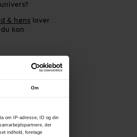
univers?
d & høns
laver
m du kan
nsen:
Om
ta om IP-adresse, ID og din
s samarbejdspartnere, der
set indhold, foretage