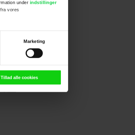
ormation under
indstillinger
 fra vores
ter
Marketing
ting)
n browser til statistik og
g tilgår oplysninger på din
Tillad alle cookies
oldsmåling, lave
persondatapolitik.