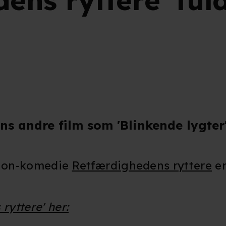
ens ryttere' ful
s andre film som 'Blinkende lygter
tion-komedie
Retfærdighedens ryttere
er
 ryttere' her: