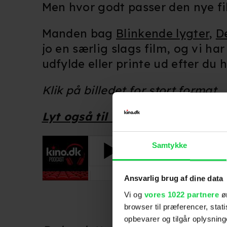
Men hvor godt passer den nye fi
Manden bag
Blinkende lygter
,
D
jo en særlig slags film, og vi ha
udfylde eller printe ud efter du h
Klik på billedet for stort format
Lyt også til vores podcast-int
Samtykke
Ansvarlig brug af dine data
Vi og
vores 1022 partnere
øn
browser til præferencer, stat
opbevarer og tilgår oplysning