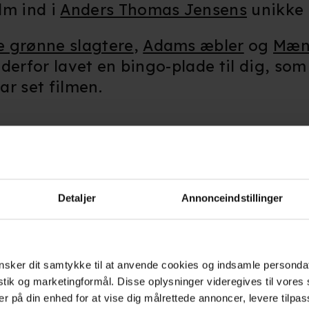
lm ind i
Anders Thomas Jensens
unikke 
e grønne slagtere
,
Adams æbler
og
Mæn
r derfor lavet en bingo-plade til dig, so
ar set filmen.
erview med instruktør Anders Thomas Je
Detaljer
Annonceindstillinger
sker dit samtykke til at anvende cookies og indsamle personda
istik og marketingformål. Disse oplysninger videregives til vore
er på din enhed for at vise dig målrettede annoncer, levere tilpas