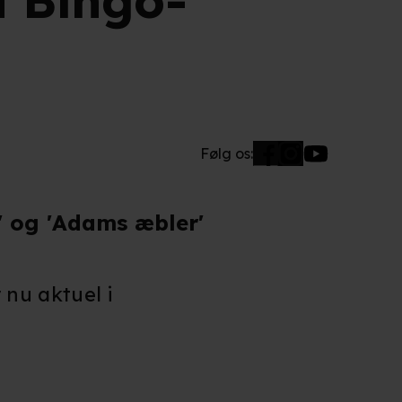
d Bingo-
Følg os:
' og 'Adams æbler'
 nu aktuel i