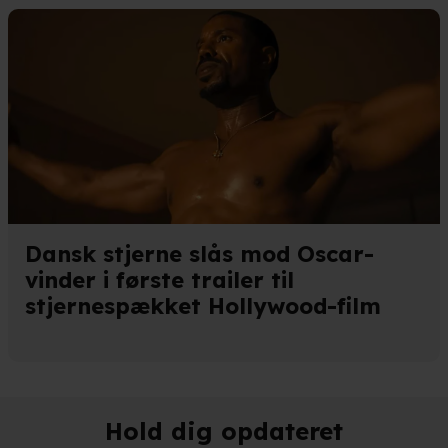
kke tilbage eller ændre indstillinger fra vores "Cookiedeklaratio
kies fra tredjeparter til at optimere dit besøg på vores hjemmesid
stik, huske dine præferencer og til markedsføring.
andler vi kortvarigt din IP-adresse. IP-adressen kan blive delt 
kies og behandling af dine personoplysninger i både vores
privatlivspo
Dansk stjerne slås mod Oscar-
vinder i første trailer til
stjernespækket Hollywood-film
Hold dig opdateret