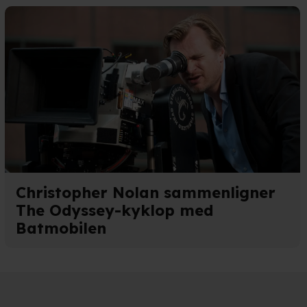
n". Dine valg anvendes på
e. Det gør vi for at sikre
med vores partnere.
Du kan
litik
og
cookiepolitik
.
Christopher Nolan sammenligner
The Odyssey-kyklop med
Batmobilen