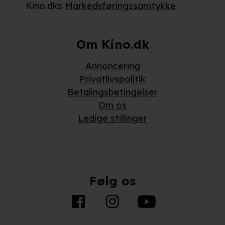
Kino.dks
Markedsføringssamtykke
behandling af dine personoplysninger i både vores
privatlivspolitik
og
cookiepolitik
.
Om Kino.dk
Annoncering
Privatlivspolitik
Betalingsbetingelser
Om os
Ledige stillinger
Følg os