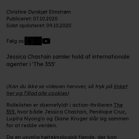
Christine Dyrskjøt Elmstrøm
Publiceret
:
07.10.2020
Sidst opdateret
:
09.10.2020
Følg os:
Jessica Chastain samler hold af internationale
agenter i 'The 355'
(Kan du ikke se videoen herover, så tryk på
linket
her og Tillad alle cookies
)
Rollelisten er stjernefyldt i action-thrilleren
The
355
, hvor både Jessica Chastain, Penélope Cruz,
Lupita Nyong'o og Diane Kruger slår sig sammen
for at redde verden.
Da en usynlig højteknologisk fjende, der kan