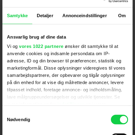
Følg os for de seneste nyheder, konkurrencer
Samtykke
Detaljer
Annonceindstillinger
Om
samt film- og serietips:
Ansvarlig brug af dine data
Vi og
vores 1022 partnere
ønsker dit samtykke til at
anvende cookies og indsamle persondata om IP-
Mest læste nyheder
adresse, ID og din browser til præferencer, statistik og
marketingformål. Disse oplysninger videregives til vores
samarbejdspartnere, der opbevarer og tilgår oplysninger
på din enhed for at vise dig målrettede annoncer, levere
tilpasset indhold, foretage annonce- og indholdsmåling,
lave målgruppeundersøgelser og udvikle tjenester. Se
mere information under
indstillinger
og i vores
persondatapolitik. Du kan altid trække dit samtykke
Samtykkevalg
tilbage eller ændre indstillinger fra vores
Nødvendig
"Cookiedeklaration", eller ved at trykke på "Privacy
Ny Spider-Man-film imponerer
trigger" ikonet.