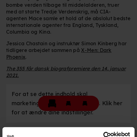
bombe verden tilbage til middelalderen, truer
med at starte Tredje Verdenskrig, må CIA-
agenten Mace samle et hold af de abslolut bedste
internationale agenter fra England, Tyskland,
Columbia og Kina.
Jessica Chastain og instruktør Simon Kinberg har
tidligere arbejdet sammen på
X-Men: Dark
Phoenix
.
The 355 får dansk biografpremiere den 14. januar
2021.
For at se dette indhold skal
marketingcookies være slået til. Klik her
for at ændre dine indstillinger.