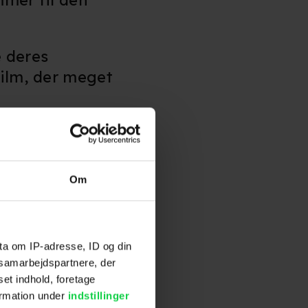
mmer til den
e deres
film, der meget
romantisk
Om
 City og vil
 McCarthy
og
ta om IP-adresse, ID og din
s samarbejdspartnere, der
oller.
set indhold, foretage
ormation under
indstillinger
p fra en