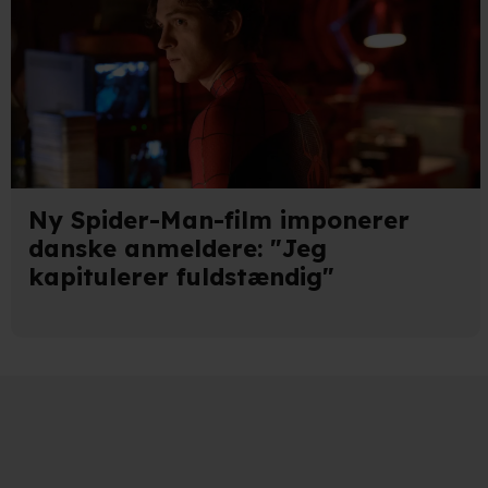
hele websitet.
Vi bruger egne cookies og coo
funktionalitet, generere stati
Når vi anvender cookies, beh
læse mere om vores brug af coo
Ny Spider-Man-film imponerer
danske anmeldere: "Jeg
kapitulerer fuldstændig"