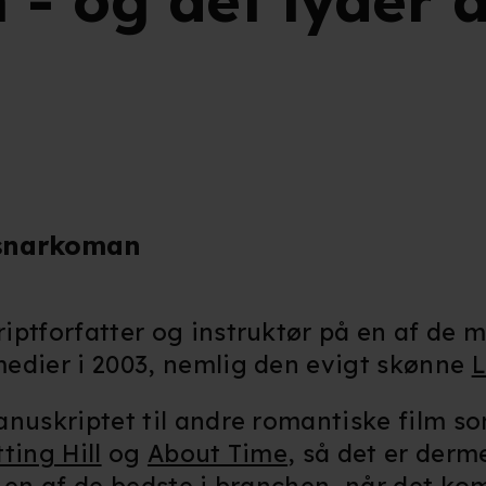
m - og det lyder 
dsnarkoman
ptforfatter og instruktør på en af de m
edier i 2003, nemlig den evigt skønne
L
anuskriptet til andre romantiske film s
ting Hill
og
About Time
, så det er derm