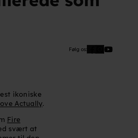
allerede som
Følg os:
est ikoniske
ove Actually
.
om
Fire
ed svært at