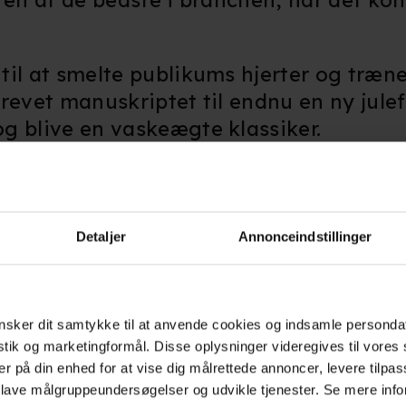
 en af de bedste i branchen, når det ko
til at smelte publikums hjerter og træn
revet manuskriptet til endnu en ny jule
g blive en vaskeægte klassiker.
rer: Derfor har hun ikke har lavet en 
Detaljer
Annonceindstillinger
ndnu ikke har en titel, foregå i New York
beren af tv-serien 'Love Life).
eret, at rollelisten vil bestå af
Melissa
sker dit samtykke til at anvende cookies og indsamle personda
istik og marketingformål. Disse oplysninger videregives til vore
odcaster Marc Maron i endnu ukendte r
er på din enhed for at vise dig målrettede annoncer, levere tilpas
 lave målgruppeundersøgelser og udvikle tjenester. Se mere inf
ie om en arbejdsnarkoman, der får hjæl