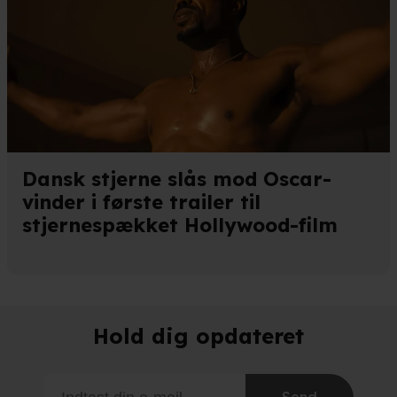
kies fra tredjeparter til at optimere dit besøg på vores hjemmesid
stik, huske dine præferencer og til markedsføring.
andler vi kortvarigt din IP-adresse. IP-adressen kan blive delt 
kies og behandling af dine personoplysninger i både vores
privatlivspo
Dansk stjerne slås mod Oscar-
vinder i første trailer til
stjernespækket Hollywood-film
Hold dig opdateret