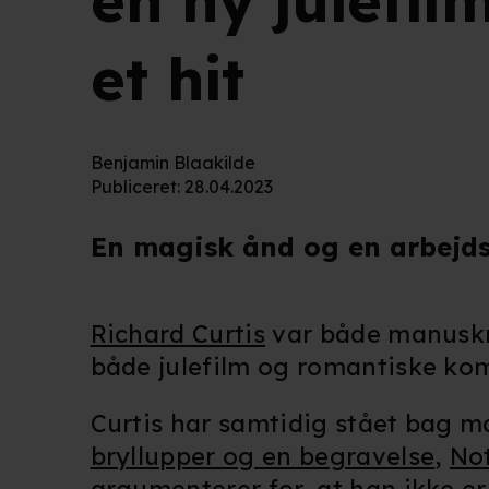
en ny julefil
et hit
Benjamin Blaakilde
Publiceret
:
28.04.2023
En magisk ånd og en arbej
Richard Curtis
var både manuskri
både julefilm og romantiske kom
Curtis har samtidig stået bag m
bryllupper og en begravelse
,
Not