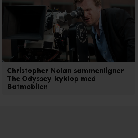
e. Det gør vi for at sikre
med vores partnere.
Du kan
litik
og
cookiepolitik
.
Christopher Nolan sammenligner
The Odyssey-kyklop med
Batmobilen