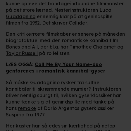
kunne opleve det bandageindbundne filmmonster
på det store lærred. Mesterinstruktøren
Luca
Guadagnino
er nemlig klar på at genindspille
filmen fra 1932. Det skriver
Collider
.
Den kritikerroste filmskaber er senere på måneden
biografaktuel med den romantiske kannibalfilm
Bones and All
, der bl.a. har
Timothée Chalamet
og
Taylor Russell
på rollelisten.
LÆS OGSÅ:
Call Me By Your Name-duo
genforenes i romantisk kannibal-gyser
Så måske Guadagnino rykker fra sultne
kannibaler til skræmmende mumier? Instruktøren
bliver nemlig spurgt til, hvilken gyserklassiker han
kunne tænke sig at genindspille med tanke på
hans
remake
af Dario Argentos gyserklassiker
Suspiria
fra 1977.
Her kaster han således sin kærlighed på netop