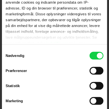
anvende cookies og indsamle persondata om IP-
'Bones and All', hvor vi vil introducere filmen ved
flere af dens visninger rundt om i landet.
Se hvilke
adresse, ID og din browser til præferencer, statistik og
her.
marketingformål. Disse oplysninger videregives til vores
samarbejdspartnere, der opbevarer og tilgår oplysninger
på din enhed for at vise dig målrettede annoncer, levere
tilpasset indhold, foretage annonce- og indholdsmåling,
lave målgruppeundersøgelser og udvikle tjenester. Se
Følg os for de seneste nyheder, konkurrencer
mere information under
indstillinger
og i vores
samt film- og serietips:
persondatapolitik. Du kan altid trække dit samtykke
Samtykkevalg
tilbage eller ændre indstillinger fra vores
Nødvendig
"Cookiedeklaration", eller ved at trykke på "Privacy
trigger" ikonet.
Præferencer
Mest læste nyheder
Hvis du tillader det, vil vi også gerne:
Indsamle præcise oplysninger om din placering,
Statistik
der kan være nøjagtig inden for få meter
Identificere din enhed baseret på en scanning af
Marketing
dens unikke karakteristika (fingerprinting)