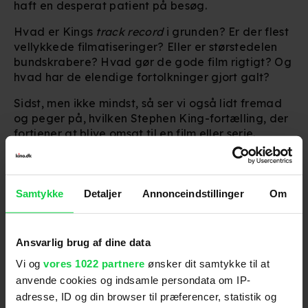
haft en desperat patient på besøg.
Hvad er Kings
track record
i grunden? Er der flest
vellykkede filmatiseringer? Eller er størstedelen
bundskrabere? Hvad gør de gode film rigtigt? Og
hvad har de elendige fortolkninger gjort galt?
Sidst, men ikke mindst, så ser vi også lidt fremad
og peger på, hvilken Stephen King-fortælling, der
fortjener at blive omsat til en film eller serie.
'The Boogeyman' kan ses i biografen nu.
Lyt til podcasten herunder - eller på din
Samtykke
Detaljer
Annonceindstillinger
Om
foretrukne podcast-app (søg på: kino.dk
filmpodcast)
Ansvarlig brug af dine data
Vi og
vores 1022 partnere
ønsker dit samtykke til at
anvende cookies og indsamle persondata om IP-
adresse, ID og din browser til præferencer, statistik og