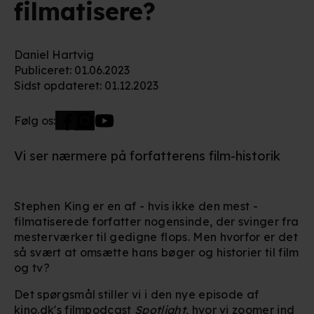
filmatisere?
Daniel Hartvig
Publiceret
:
01.06.2023
Sidst opdateret
:
01.12.2023
Følg os:
Vi ser nærmere på forfatterens film-historik
Stephen King er en af - hvis ikke den mest -
filmatiserede forfatter nogensinde, der svinger fra
mesterværker til gedigne flops. Men hvorfor er det
så svært at omsætte hans bøger og historier til film
og tv?
Det spørgsmål stiller vi i den nye episode af
kino.dk's filmpodcast
Spotlight
, hvor vi zoomer ind