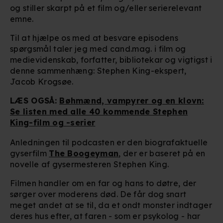
og stiller skarpt på et film og/eller serierelevant
emne.
Til at hjælpe os med at besvare episodens
spørgsmål taler jeg med cand.mag. i film og
medievidenskab, forfatter, bibliotekar og vigtigst i
denne sammenhæng: Stephen King-ekspert,
Jacob Krogsøe.
LÆS OGSÅ:
Bøhmænd, vampyrer og en klovn:
Se listen med alle 40 kommende Stephen
King-film og -serier
Anledningen til podcasten er den biografaktuelle
gyserfilm
The Boogeyman
, der er baseret på en
novelle af gysermesteren Stephen King.
Filmen handler om en far og hans to døtre, der
sørger over moderens død. De får dog snart
meget andet at se til, da et ondt monster indtager
deres hus efter, at faren - som er psykolog - har