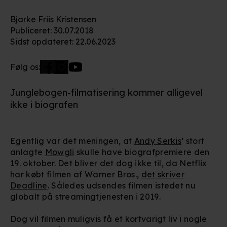
Bjarke Friis Kristensen
Publiceret
:
30.07.2018
Sidst opdateret
:
22.06.2023
Følg os:
Junglebogen-filmatisering kommer alligevel
ikke i biografen
Egentlig var det meningen, at
Andy Serkis
’ stort
anlagte
Mowgli
skulle have biografpremiere den
19. oktober. Det bliver det dog ikke til, da Netflix
har købt filmen af Warner Bros.,
det skriver
Deadline
. Således udsendes filmen istedet nu
globalt på streamingtjenesten i 2019.
Dog vil filmen muligvis få et kortvarigt liv i nogle