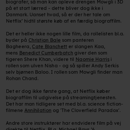
biografer, så man kan opleve drengen Mowgli i 3D
på et stort lærred - dette bliver dog ikke i
Danmark. Uanset hvad, så er der her tale om
Netflix’ hidtil største køb af en færdig biograffilm.
Det er heller ikke nogen lille film, da rollelisten bl.a.
byder på
Christian Bale
som panteren
Bagheera,
Cate Blanchett
er slangen Kaa,
mens
Benedict Cumberbatch
giver den som
tigeren Shere Khan, videre til
Naomie Harris
i
rollen som ulven Nisha - og så spiller Andy Serkis
selv bjørnen Baloo. I rollen som Mowgli finder man
Rohan Chand.
Det er dog ikke første gang, at Netflix køber
biograffilm til udgivelse på streamingtjenesten.
Det har man tidligere set med bl.a. science fiction-
filmene
Annihilation
og 'The Cloverfield Paradox'.
Andre store instruktører har endvidere film på vej
direkte til Netflix. Bl.a.
Michael Bays
‘6