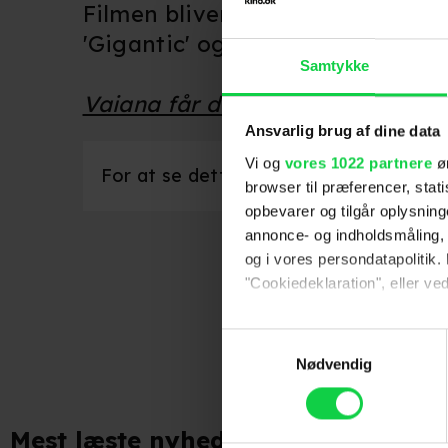
Filmen bliver nr. 56 fra Walt Di
'Gigantic' og 'Frost 2'.
Samtykke
Vaiana får dansk premiere den 2.
Ansvarlig brug af dine data
Vi og
vores 1022 partnere
øn
For at se dette indhold skal marketingco
browser til præferencer, stat
opbevarer og tilgår oplysning
annonce- og indholdsmåling,
og i vores persondatapolitik. 
"Cookiedeklaration", eller ved
Følg os fo
Hvis du tillader det, vil vi og
Samtykkevalg
Indsamle præcise oply
Nødvendig
Identificere din enhed
Dine valg anvendes på hele w
Mest læste nyheder