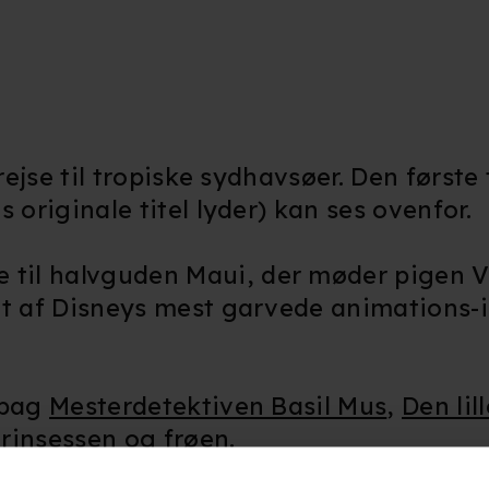
rejse til tropiske sydhavsøer. Den første t
 originale titel lyder) kan ses ovenfor.
til halvguden Maui, der møder pigen V
at af Disneys mest garvede animations-i
 bag
Mesterdetektiven Basil Mus
,
Den lil
rinsessen og frøen
.