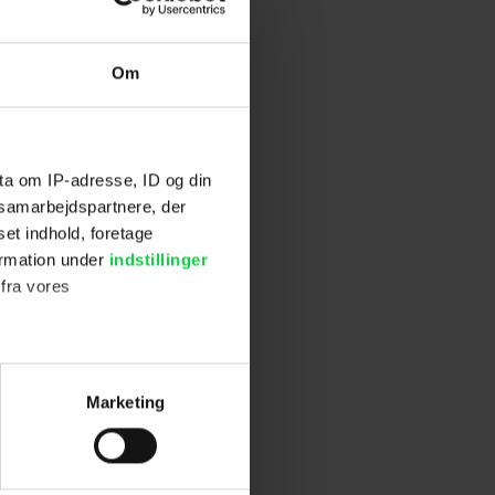
kken er
Om
ta om IP-adresse, ID og din
stillinger.
s samarbejdspartnere, der
set indhold, foretage
ormation under
indstillinger
 fra vores
ter
Marketing
ting)