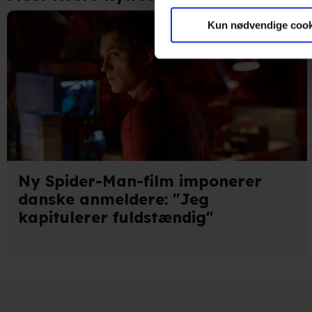
Vi ønsker dit samtykke til at
marketingformål. Disse oplys
Kun nødvendige cook
enhed for at vise dig målrett
produktudvikling og opnå målg
Hvis du tillader det, vil vi og
Indsamle præcise oplysnin
Identificere din enhed bas
Du kan altid trække dit samty
Ny Spider-Man-film imponerer
hele websitet.
danske anmeldere: "Jeg
kapitulerer fuldstændig"
Vi bruger egne cookies og coo
funktionalitet, generere stati
Når vi anvender cookies, beh
læse mere om vores brug af coo