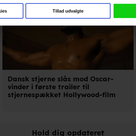
 anvende cookies og indsamle persondata om IP-adresse, ID og di
ninger videregives til vores samarbejdspartnere, der opbevarer o
ies
Tillad udvalgte
ede annoncer, levere tilpasset indhold, foretage annonce- og indh
ruppeindsigt. Se mere information under indstillinger og i vores 
så gerne:
ger om din placering, der kan være nøjagtig inden for få meter
eret på en scanning af dens unikke karakteristika (fingerprinting)
kke tilbage eller ændre indstillinger fra vores "Cookiedeklaratio
Dansk stjerne slås mod Oscar-
vinder i første trailer til
stjernespækket Hollywood-film
kies fra tredjeparter til at optimere dit besøg på vores hjemmesid
stik, huske dine præferencer og til markedsføring.
andler vi kortvarigt din IP-adresse. IP-adressen kan blive delt 
kies og behandling af dine personoplysninger i både vores
privatlivspo
Hold dig opdateret