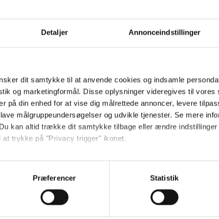
sney Animation Studios. De to næste i ræ
Detaljer
Annonceindstillinger
 februar.
sker dit samtykke til at anvende cookies og indsamle personda
okies være slået til. Klik her for at ændre dine ind
istik og marketingformål. Disse oplysninger videregives til vore
er på din enhed for at vise dig målrettede annoncer, levere tilpas
 lave målgruppeundersøgelser og udvikle tjenester. Se mere inf
Du kan altid trække dit samtykke tilbage eller ændre indstillinger
 at trykke på "Privacy trigger" ikonet.
r de seneste nyheder, konkurrencer samt film- og serietips:
så gerne:
sninger om din placering, der kan være nøjagtig inden for få me
Præferencer
Statistik
 baseret på en scanning af dens unikke karakteristika (fingerprin
ebsitet.