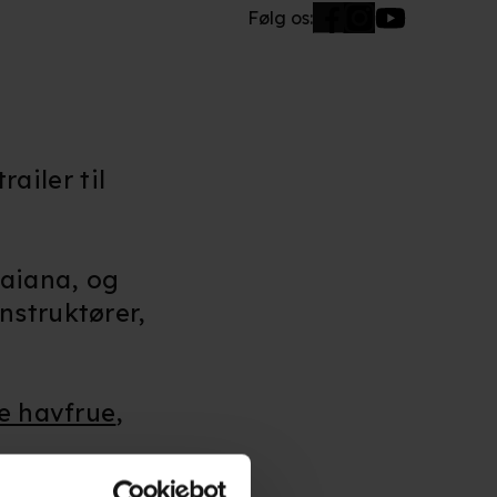
Følg os:
railer til
aiana, og
nstruktører,
le havfrue
,