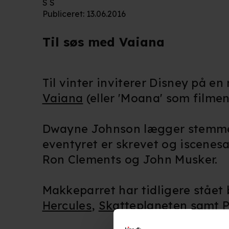
S S
Publiceret
:
13.06.2016
Til søs med Vaiana
Til vinter inviterer Disney på en 
Vaiana
(eller 'Moana' som filmens
Dwayne Johnson lægger stemme 
eventyret er skrevet og iscenes
Ron Clements og John Musker.
Makkeparret har tidligere stået
Hercules
,
Skatteplaneten
samt
P