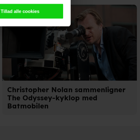
n browser til statistik og
g tilgår oplysninger på din
Tillad alle cookies
oldsmåling, lave
persondatapolitik.
n". Dine valg anvendes på
Christopher Nolan sammenligner
The Odyssey-kyklop med
e. Det gør vi for at sikre
Batmobilen
med vores partnere.
Du kan
litik
og
cookiepolitik
.