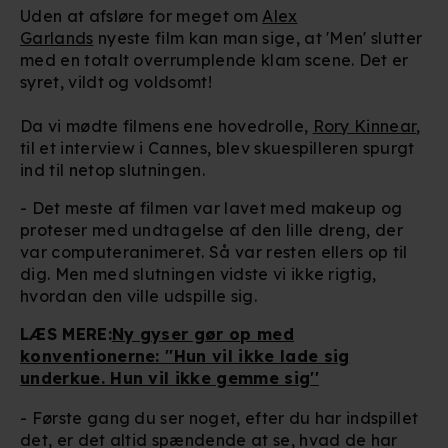
Uden at afsløre for meget om
Alex
Garlands
nyeste film kan man sige, at 'Men' slutter
med en totalt overrumplende klam scene. Det er
syret, vildt og voldsomt!
Da vi mødte filmens ene hovedrolle,
Rory Kinnear
,
til et interview i Cannes, blev skuespilleren spurgt
ind til netop slutningen.
- Det meste af filmen var lavet med makeup og
proteser med undtagelse af den lille dreng, der
var computeranimeret. Så var resten ellers op til
dig. Men med slutningen vidste vi ikke rigtig,
hvordan den ville udspille sig.
LÆS MERE:
Ny gyser gør op med
konventionerne: ''Hun vil ikke lade sig
underkue. Hun vil ikke gemme sig''
- Første gang du ser noget, efter du har indspillet
det, er det altid spændende at se, hvad de har