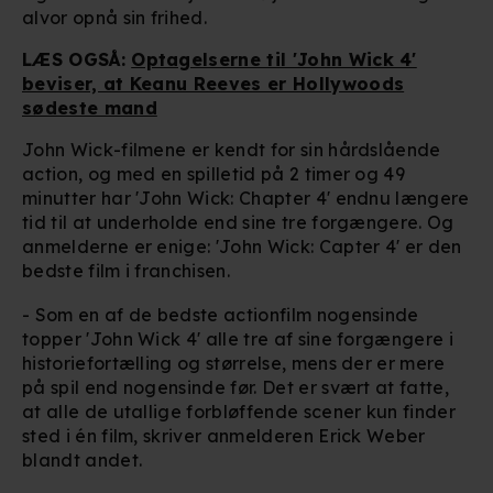
alvor opnå sin frihed.
LÆS OGSÅ:
Optagelserne til 'John Wick 4'
beviser, at Keanu Reeves er Hollywoods
sødeste mand
John Wick-filmene er kendt for sin hårdslående
action, og med en spilletid på 2 timer og 49
minutter har 'John Wick: Chapter 4' endnu længere
tid til at underholde end sine tre forgængere. Og
anmelderne er enige: 'John Wick: Capter 4' er den
bedste film i franchisen.
- Som en af de bedste actionfilm nogensinde
topper 'John Wick 4' alle tre af sine forgængere i
historiefortælling og størrelse, mens der er mere
på spil end nogensinde før. Det er svært at fatte,
at alle de utallige forbløffende scener kun finder
sted i én film, skriver anmelderen Erick Weber
blandt andet.