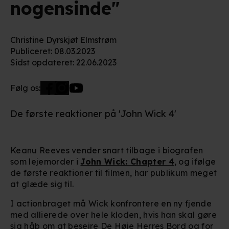
nogensinde"
Christine Dyrskjøt Elmstrøm
Publiceret
:
08.03.2023
Sidst opdateret
:
22.06.2023
Følg os:
De første reaktioner på 'John Wick 4'
Keanu Reeves vender snart tilbage i biografen
som lejemorder i
John Wick: Chapter 4
, og ifølge
de første reaktioner til filmen, har publikum meget
at glæde sig til.
I actionbraget må Wick konfrontere en ny fjende
med allierede over hele kloden, hvis han skal gøre
sig håb om at besejre De Høje Herres Bord og for