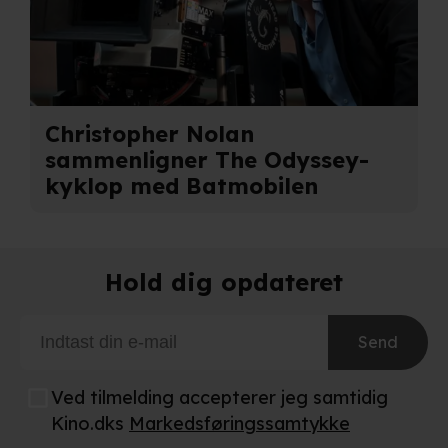
behandling af dine personoplysninger i både vores
privatlivspolitik
og
cookiepolitik
.
Christopher Nolan
sammenligner The Odyssey-
kyklop med Batmobilen
Hold dig opdateret
Send
Ved tilmelding accepterer jeg samtidig
Kino.dks
Markedsføringssamtykke