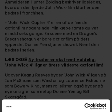
Anmelderen Hunter Bolding beskriver ligeledes,
hvordan den fjerde John Wick-film klart er den
bedste i franchisen.
- 'John Wick: Capter 4' er en af de fineste
actionfilm nogensinde. Min kæbe ramte gulvet
mindst seks gange. En scene med en Dragon's
Breath shotgun er bare actionfilm på dets
ypperste. Donnie Yen stjæler showet. Nemt den
bedste i serien.
LÆS OGSÅ:
Ny trailer er ekstremt voldelig:
'John Wick 4' ligner årets vildeste actionfilm!
Udover Keanu Reeves byder 'John Wick 4' igen på
Ian McShane som Winston og Laurence Fishburne
som Bowery King, mens rollelisten også byder på
nye ansigter som netop Donnie Yen og Bill
Skarsgård.
Flere anmeldere nævner den lange spilletid, som
ved første øjekast kan virke voldsom. Men ifølge