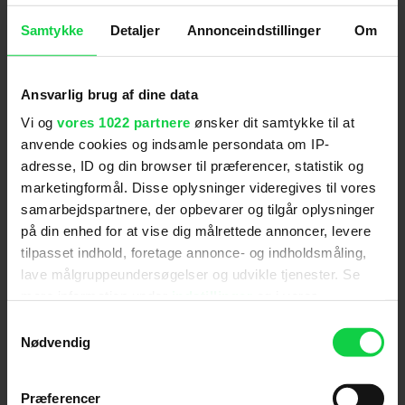
reaktionerne gør filmen sig fortjent til hvert et
Samtykke
Detaljer
Annonceindstillinger
Om
sekund.
- 'John Wick 4's tre-timer lange spilletid giver så
god mening, når du slår SÅ hårdt. Den tredje akt
Ansvarlig brug af dine data
alene... bare fantastisk, skriver Consequence-
Vi og
vores 1022 partnere
ønsker dit samtykke til at
anmelderen Liz Shannon Miller.
anvende cookies og indsamle persondata om IP-
adresse, ID og din browser til præferencer, statistik og
- Jeg havde reservationer omkring 'John Wick:
Capter 4's næsten tre-timer lange spilletid, men
marketingformål. Disse oplysninger videregives til vores
filmen gør sig fortjent til det. Det er en storfilm
samarbejdspartnere, der opbevarer og tilgår oplysninger
med smart tempo, der aldrig lader dens action
på din enhed for at vise dig målrettede annoncer, levere
blive udmattende, og scenerne er fænomenale,
tilpasset indhold, foretage annonce- og indholdsmåling,
ifølge Eric Eisenberg fra CinemaBlend.
lave målgruppeundersøgelser og udvikle tjenester. Se
mere information under
indstillinger
og i vores
'John Wick: Capter 4' får biografpremiere den 23.
persondatapolitik. Du kan altid trække dit samtykke
marts, og billetsalget er startet her på kino.dk.
Samtykkevalg
tilbage eller ændre indstillinger fra vores
Nødvendig
"Cookiedeklaration", eller ved at trykke på "Privacy
trigger" ikonet.
Præferencer