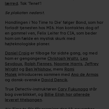
lærred
. Tak 'Tenet'!
Se plakaten nederst.
Handlingen i 'No Time to Die' følger Bond, som har
forladt tjenesten hos MI6. Han kontaktes dog af
en gammel ven, Felix Leiter fra CIA, som beder
ham om fælde en mystisk skurk med
højteknologiske planer.
Daniel Craig
er tilbage for sidste gang, og med
ham er gengangerne
Christoph Waltz
,
Lea
Seydoux
,
Ralph Fiennes
,
Naomie Harris
,
Jeffrey
Wright
og
Ben Whishaw
, mens
Rami
Malek
introduceres sammen med
Ana de Armas
og dansk-svenske
David Dencik
.
True Detectiv-instruktøren
Cary Fukunaga
står
bag overblikket, og
Billie Eilish har allerede
leveret titelsangen
.
No Time to Die får premiere den 12. november