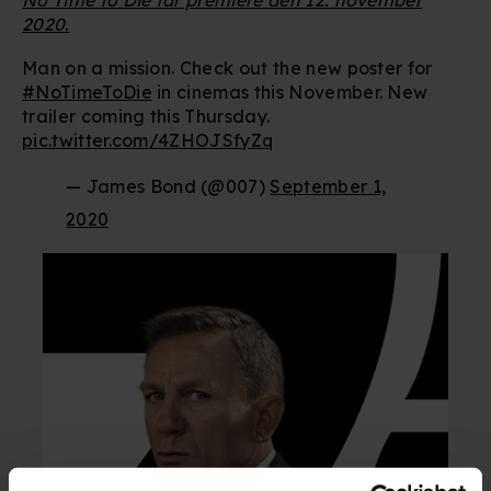
2020.
Man on a mission. Check out the new poster for
#NoTimeToDie
in cinemas this November. New
trailer coming this Thursday.
pic.twitter.com/4ZHOJSfyZq
— James Bond (@007)
September 1,
2020