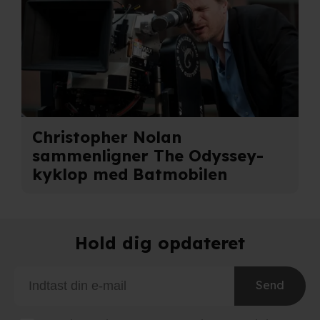
partnere.
Du kan læse mere om vores brug af cookies og
behandling af dine personoplysninger i både vores
privatlivspolitik
og
cookiepolitik
.
Christopher Nolan
sammenligner The Odyssey-
kyklop med Batmobilen
Hold dig opdateret
Send