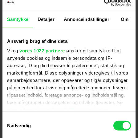
Samtykke
Detaljer
Annonceindstillinger
Om
Ansvarlig brug af dine data
Vi og
vores 1022 partnere
ønsker dit samtykke til at
anvende cookies og indsamle persondata om IP-
adresse, ID og din browser til præferencer, statistik og
marketingformål. Disse oplysninger videregives til vores
samarbejdspartnere, der opbevarer og tilgår oplysninger
på din enhed for at vise dig målrettede annoncer, levere
tilpasset indhold, foretage annonce- og indholdsmåling,
lave målgruppeundersøgelser og udvikle tjenester. Se
mere information under
indstillinger
og i vores
persondatapolitik. Du kan altid trække dit samtykke
Samtykkevalg
tilbage eller ændre indstillinger fra vores
Nødvendig
"Cookiedeklaration", eller ved at trykke på "Privacy