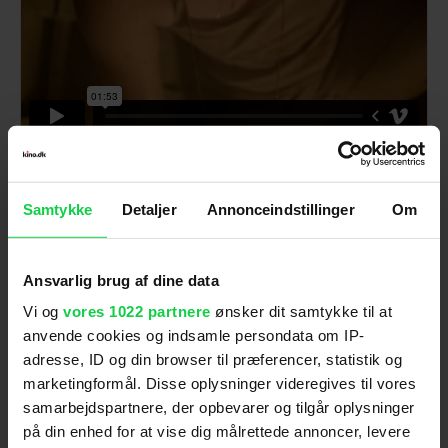
Samtykke
Detaljer
Annonceindstillinger
Om
CUTTERHEAD (Trailer 2) - biografpremiere 21.
marts
from
Reel Pictures
on
Vimeo
.
Ansvarlig brug af dine data
Vi og
vores 1022 partnere
ønsker dit samtykke til at
anvende cookies og indsamle persondata om IP-
adresse, ID og din browser til præferencer, statistik og
Følg os for de seneste nyheder, konkurrencer
marketingformål. Disse oplysninger videregives til vores
samt film- og serietips:
samarbejdspartnere, der opbevarer og tilgår oplysninger
på din enhed for at vise dig målrettede annoncer, levere