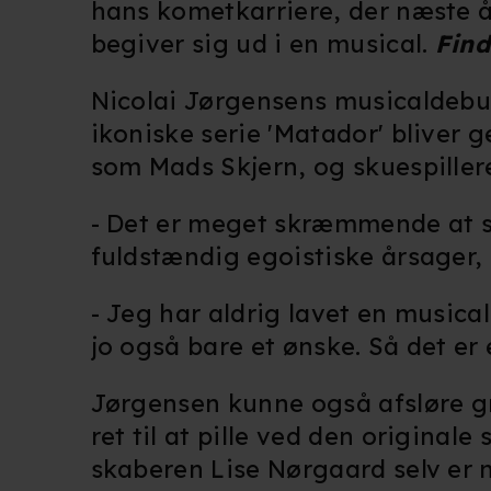
hans kometkarriere, der næste å
begiver sig ud i en musical.
Find
Nicolai Jørgensens musicaldebut
ikoniske serie 'Matador' bliver 
som Mads Skjern, og skuespille
-
Det er meget skræmmende at skul
fuldstændig egoistiske årsager,
- Jeg har aldrig lavet en musica
jo også bare et ønske. Så det er 
Jørgensen kunne også afsløre g
ret til at pille ved den original
skaberen Lise Nørgaard selv er