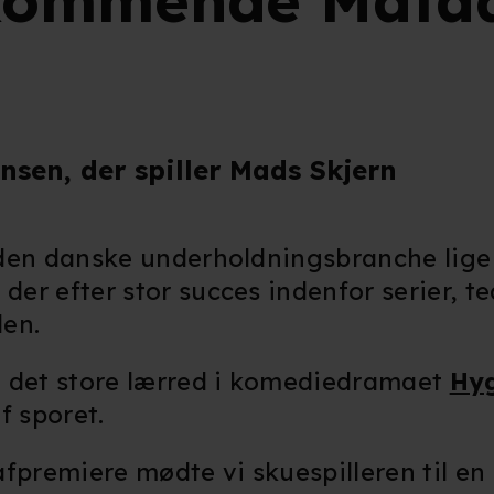
 kommende Mata
sen, der spiller Mads Skjern
i den danske underholdningsbranche lige
, der efter stor succes indenfor serier, te
den.
å det store lærred i komediedramaet
Hy
f sporet.
afpremiere mødte vi skuespilleren til e