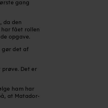
første gang
, da den
har fået rollen
nde opgave.
 gør det af
 prøve. Det er
ølge ham har
 på, at Matador-