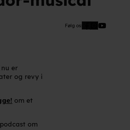
dor-musical
Følg os:
 nu er
ater og revy i
gge!
om et
n podcast om