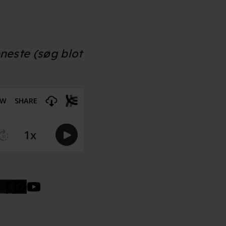
n". Dine valg anvendes på
e. Det gør vi for at sikre
eneste (søg blot
med vores partnere.
Du kan
litik
og
cookiepolitik
.