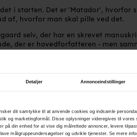
 i starten. Det er 'Matador', hvorfor sk
d af, hvorfor man skal pille ved det.
ørgaard selv, der har en skrevet manuskrip
ende, der er hovedforfatteren - men sa
 Bier. Så det er ligesom hendes velsig
deholde ekstra scener, som danskerne al
Detaljer
Annonceindstillinger
fra hendes hånd, som aldrig nåede med 
 ind i musical-versionen.
sker dit samtykke til at anvende cookies og indsamle personda
to familier og prøver lidt at gå ind til
istik og marketingformål. Disse oplysninger videregives til vore
er på din enhed for at vise dig målrettede annoncer, levere tilpas
ra. Så det er jo fuldstændig fantastisk, 
 lave målgruppeundersøgelser og udvikle tjenester. Se mere inf