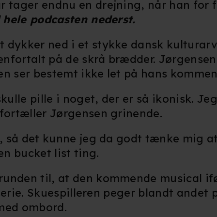
r tager endnu en drejning, når han for 
 hele podcasten nederst.
 dykker ned i et stykke dansk kulturarv
genfortalt på de skrå brædder. Jørgensen 
ren ser bestemt ikke let på hans komme
le pille i noget, der er så ikonisk. Jeg
 fortæller Jørgensen grinende.
l, så det kunne jeg da godt tænke mig at
en bucket list ting.
runden til, at den kommende musical if
e serie. Skuespilleren peger blandt andet
 med ombord.