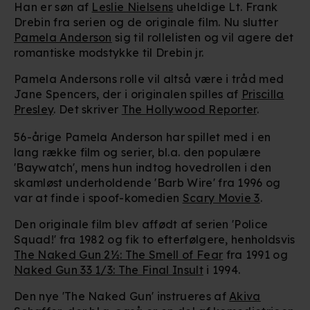
Han er søn af
Leslie Nielsens
uheldige Lt. Frank
Drebin fra serien og de originale film. Nu slutter
Pamela Anderson
sig til rollelisten og vil agere det
romantiske modstykke til Drebin jr.
Pamela Andersons rolle vil altså være i tråd med
Jane Spencers, der i originalen spilles af ​​
Priscilla
Presley
. Det skriver
The Hollywood Reporter
.
56-årige Pamela Anderson har spillet med i en
lang række film og serier, bl.a. den populære
'Baywatch', mens hun indtog hovedrollen i den
skamløst underholdende 'Barb Wire' fra 1996 og
var at finde i spoof-komedien
Scary Movie 3
.
Den originale film blev affødt af serien 'Police
Squad!' fra 1982 og fik to efterfølgere, henholdsvis
The Naked Gun 2½: The Smell of Fear
fra 1991 og
Naked Gun 33 1/3: The Final Insult
i 1994.
Den nye 'The Naked Gun' instrueres af
Akiva