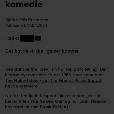
komedie
Bjarke Friis Kristensen
Publiceret
:
17.04.2024
Følg os:
Det havde vi ikke lige set komme
Den danske titel blev i sin tid 'Høj pistolføring'. Den
herlige oversættelse faldt i 1988, hvor komedien
The Naked Gun: From the Files of Police Squad!
havde premiere.
Nu får den fjollede spoof-film et reboot, der pt.
bærer titlen
The Naked Gun
og har
Liam Neeson
i
hovedrollen som Frank Drebin jr.