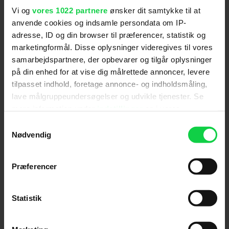
dykker endnu mere ned i den aktuelle film og dens
Vi og
vores 1022 partnere
ønsker dit samtykke til at
stjernefyldte rolleliste:
anvende cookies og indsamle persondata om IP-
adresse, ID og din browser til præferencer, statistik og
marketingformål. Disse oplysninger videregives til vores
samarbejdspartnere, der opbevarer og tilgår oplysninger
på din enhed for at vise dig målrettede annoncer, levere
tilpasset indhold, foretage annonce- og indholdsmåling,
lave målgruppeundersøgelser og udvikle tjenester. Se
mere information under
indstillinger
og i vores
Følg os for de seneste nyheder, konkurrencer
persondatapolitik. Du kan altid trække dit samtykke
Samtykkevalg
samt film- og serietips:
tilbage eller ændre indstillinger fra vores
Nødvendig
"Cookiedeklaration", eller ved at trykke på "Privacy
trigger" ikonet.
Præferencer
Hvis du tillader det, vil vi også gerne:
Mest læste nyheder
Indsamle præcise oplysninger om din placering,
Statistik
der kan være nøjagtig inden for få meter
Identificere din enhed baseret på en scanning af