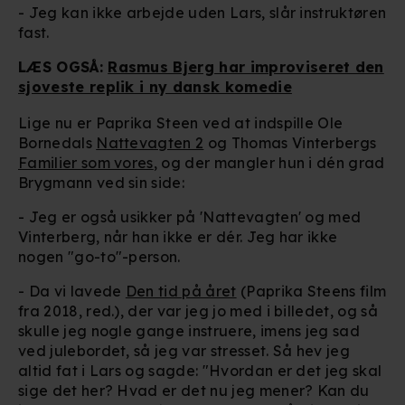
- Jeg kan ikke arbejde uden Lars, slår instruktøren
fast.
LÆS OGSÅ:
Rasmus Bjerg har improviseret den
sjoveste replik i ny dansk komedie
Lige nu er Paprika Steen ved at indspille Ole
Bornedals
Nattevagten 2
og Thomas Vinterbergs
Familier som vores
, og der mangler hun i dén grad
Brygmann ved sin side:
- Jeg er også usikker på 'Nattevagten' og med
Vinterberg, når han ikke er dér. Jeg har ikke
nogen "go-to"-person.
- Da vi lavede
Den tid på året
(Paprika Steens film
fra 2018, red.), der var jeg jo med i billedet, og så
skulle jeg nogle gange instruere, imens jeg sad
ved julebordet, så jeg var stresset. Så hev jeg
altid fat i Lars og sagde: "Hvordan er det jeg skal
sige det her? Hvad er det nu jeg mener? Kan du