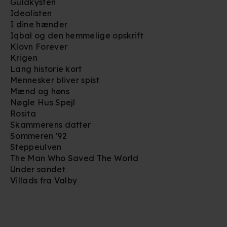
behandling af dine personoplysninger i både vores
Guldkysten
Idealisten
privatlivspolitik
og
cookiepolitik
.
I dine hænder
Iqbal og den hemmelige opskrift
Klovn Forever
Krigen
Lang historie kort
Mennesker bliver spist
Mænd og høns
Nøgle Hus Spejl
Rosita
Skammerens datter
Sommeren '92
Steppeulven
The Man Who Saved The World
Under sandet
Villads fra Valby