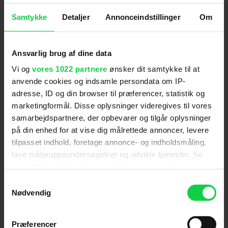
Janus Billeskov Jansen, Olivier Bugge Coutté og
Molly Malene Stensgaard - Idealisten
Samtykke
Detaljer
Annonceindstillinger
Om
Nicolaj Monberg - Skammerens datter
Per Sandholt og Molly Malene Stensgaard - Under
sandet
Ansvarlig brug af dine data
Vi og
vores 1022 partnere
ønsker dit samtykke til at
Årets sounddesigner
Gugge Garnov - Skammerens datter
anvende cookies og indsamle persondata om IP-
Hans Møller - Steppeulven
adresse, ID og din browser til præferencer, statistik og
Morten Green - Krigen
marketingformål. Disse oplysninger videregives til vores
Peter Albrechtsen - Idealisten
samarbejdspartnere, der opbevarer og tilgår oplysninger
Rasmus Winther Jensen - Under sandet
på din enhed for at vise dig målrettede annoncer, levere
tilpasset indhold, foretage annonce- og indholdsmåling,
Årets score
lave målgruppeundersøgelser og udvikle tjenester. Se
Angelo Badalamenti, Johan Carøe og Lasse
mere information under
indstillinger
og i vores
Martinussen - Guldkysten
persondatapolitik. Du kan altid trække dit samtykke
Jeppe Kaas - Skammerens datter
Samtykkevalg
tilbage eller ændre indstillinger fra vores
Nødvendig
Jonas Struck - Idealisten
"Cookiedeklaration", eller ved at trykke på "Privacy
Kristian Selin Eidnes Andersen - The Man Who
Saved the World
trigger" ikonet.
Præferencer
Sune Martin - Under sandet