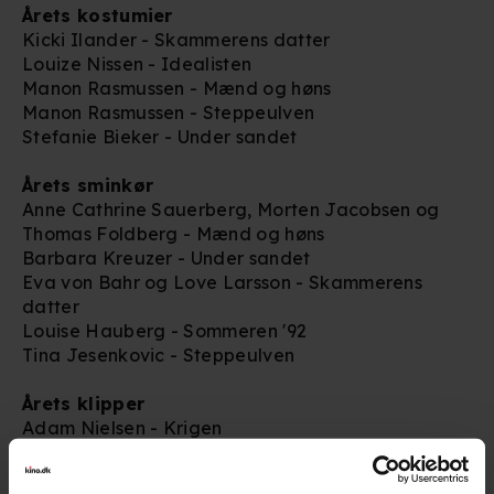
Årets kostumier
Kicki Ilander - Skammerens datter
Louize Nissen - Idealisten
Manon Rasmussen - Mænd og høns
Manon Rasmussen - Steppeulven
Stefanie Bieker - Under sandet
Årets sminkør
Anne Cathrine Sauerberg, Morten Jacobsen og
Thomas Foldberg - Mænd og høns
Barbara Kreuzer - Under sandet
Eva von Bahr og Love Larsson - Skammerens
datter
Louise Hauberg - Sommeren '92
Tina Jesenkovic - Steppeulven
Årets klipper
Adam Nielsen - Krigen
Benjamin Binderup og Anders Albjerg Kristiansen -
Sommeren '92