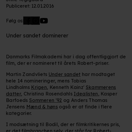
Publiceret
:
12.01.2016
Følg os:
Under sandet dominerer
Danmarks Filmakademi har i dag offentliggjort de
film, der er nomineret til årets Robert-priser.
Martin Zandvliets
Under sandet
har modtaget
hele 14 nomineringer, mens Tobias
Lindholms
Krigen
, Kenneth Kainz'
Skammerens
datter
, Christina Rosendahls
Idealisten
, Kasper
Barfoeds
Sommeren '92
og Anders Thomas
Jensens
Mænd & høns
også er at finde i flere
kategorier.
I modsætning til Bodil, der er filmkritikernes pris,
er det filmbranchen selv, der står for Robert-