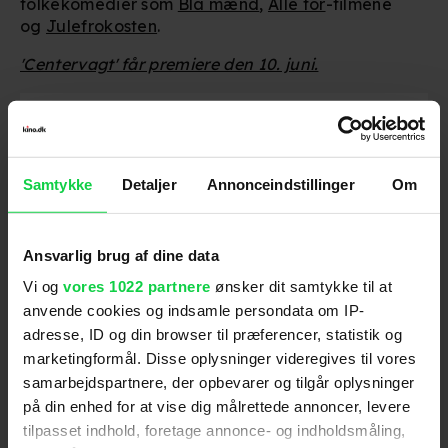
folkekomedier som
Blå mænd
,
Alle for
-filmene
og
Julefrokosten
.
'Centervagt' får premiere den 10. juni.
For at se dette indhold skal
marketingcookies være slået til. Klik her
for at ændre dine indstillinger.
Samtykke
Detaljer
Annonceindstillinger
Om
Ansvarlig brug af dine data
Vi og
vores 1022 partnere
ønsker dit samtykke til at
anvende cookies og indsamle persondata om IP-
Følg os for de seneste nyheder, konkurrencer
adresse, ID og din browser til præferencer, statistik og
samt film- og serietips:
marketingformål. Disse oplysninger videregives til vores
samarbejdspartnere, der opbevarer og tilgår oplysninger
på din enhed for at vise dig målrettede annoncer, levere
tilpasset indhold, foretage annonce- og indholdsmåling,