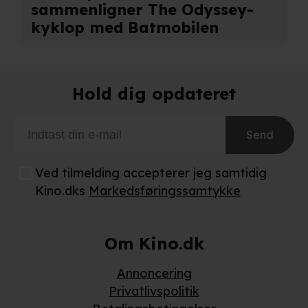
at sikre funktionalitet, generere statistik, huske dine
sammenligner The Odyssey-
præferencer og til markedsføring.
kyklop med Batmobilen
Når vi anvender cookies, behandler vi kortvarigt din IP-
adresse. IP-adressen kan blive delt med vores
partnere.
Du kan læse mere om vores brug af cookies og
Hold dig opdateret
behandling af dine personoplysninger i både vores
privatlivspolitik
og
cookiepolitik
.
Send
Ved tilmelding accepterer jeg samtidig
Kino.dks
Markedsføringssamtykke
Om Kino.dk
Annoncering
Privatlivspolitik