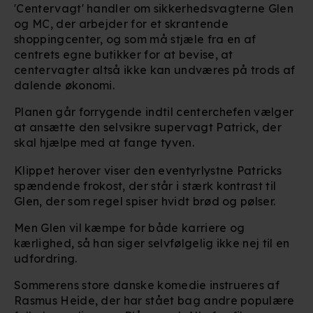
'Centervagt' handler om sikkerhedsvagterne Glen
og MC, der arbejder for et skrantende
shoppingcenter, og som må stjæle fra en af
centrets egne butikker for at bevise, at
centervagter altså ikke kan undværes på trods af
dalende økonomi.
Planen går forrygende indtil centerchefen vælger
at ansætte den selvsikre supervagt Patrick, der
skal hjælpe med at fange tyven.
Klippet herover viser den eventyrlystne Patricks
spændende frokost, der står i stærk kontrast til
Glen, der som regel spiser hvidt brød og pølser.
Men Glen vil kæmpe for både karriere og
kærlighed, så han siger selvfølgelig ikke nej til en
udfordring.
Sommerens store danske komedie instrueres af
Rasmus Heide, der har stået bag andre populære