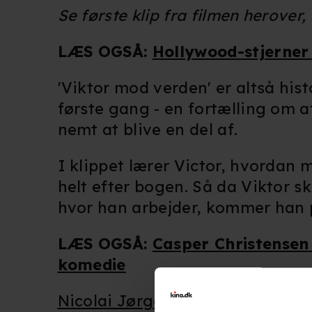
Se første klip fra filmen herover,
LÆS OGSÅ:
Hollywood-stjerner
'Viktor mod verden' er altså hi
første gang - en fortælling om at
nemt at blive en del af.
I klippet lærer Victor, hvordan 
helt efter bogen. Så da Viktor sk
hvor han arbejder, kommer han p
LÆS OGSÅ:
Casper Christensen
komedie
Nicolai Jørgensen
('Carmen Curle