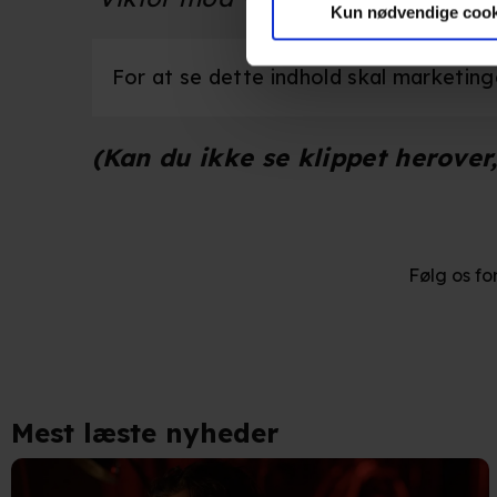
marketingformål. Disse oplys
Kun nødvendige cook
enhed for at vise dig målrett
produktudvikling og opnå målg
For at se dette indhold skal marketingco
Hvis du tillader det, vil vi og
(Kan du ikke se klippet herover
Indsamle præcise oplysnin
Identificere din enhed bas
Du kan altid trække dit samty
Følg os fo
hele websitet.
Vi bruger egne cookies og coo
funktionalitet, generere stati
Når vi anvender cookies, beh
Mest læste nyheder
læse mere om vores brug af coo