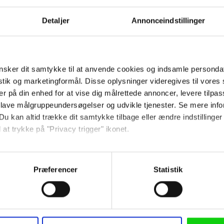
Detaljer
Annonceindstillinger
icolas Bro
som Viktors far, mens andre n
e Mynster
,
Thomas W. Gabrielsson
,
Kurt
sker dit samtykke til at anvende cookies og indsamle personda
istik og marketingformål. Disse oplysninger videregives til vore
illefilmsdebut, som han har forfattet m
er på din enhed for at vise dig målrettede annoncer, levere tilpas
im
, der bl.a. står bag
Danmarks sønner
o
 lave målgruppeundersøgelser og udvikle tjenester. Se mere inf
Du kan altid trække dit samtykke tilbage eller ændre indstillinger
 at trykke på "Privacy trigger" ikonet.
remiere den 3. august.
så gerne:
sninger om din placering, der kan være nøjagtig inden for få me
Præferencer
Statistik
 baseret på en scanning af dens unikke karakteristika (fingerprin
ebsitet.
n Rygaard)
 anvende cookies og indsamle persondata om IP-adresse, ID og di
n Rygaard)