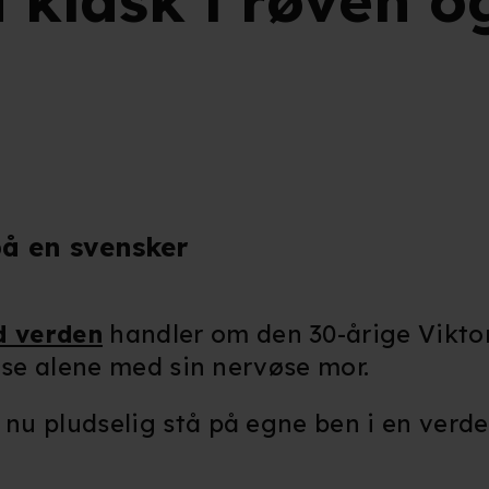
klask i røven og
å en svensker
d verden
handler om den 30-årige Viktor,
relse alene med sin nervøse mor.
 nu pludselig stå på egne ben i en verde