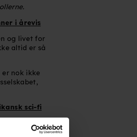
ollerne.
ner i årevis
 og livet for
ke altid er så
 er nok ikke
gsselskabet,
kansk sci-fi
e hovedrolle i