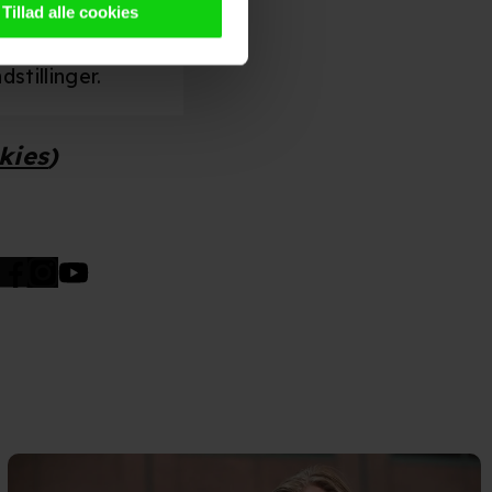
g tilgår oplysninger på din
Tillad alle cookies
oldsmåling, lave
persondatapolitik.
stillinger.
okies
)
n". Dine valg anvendes på
e. Det gør vi for at sikre
med vores partnere.
Du kan
litik
og
cookiepolitik
.