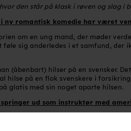
 hvor den står på klask i røven og slag i b
 i ny romantisk komedie har været ven
storien om en ung mand, der møder verden
 føle sig anderledes i et samfund, der ik
man (åbenbart) hilser på en svensker. Det
al hilse på en flok svenskere i forsikrin
å glatis med sin noget aparte hilsen.
 springer ud som instruktør med ameri
rs', 'Doggystyle') indtager her sin først