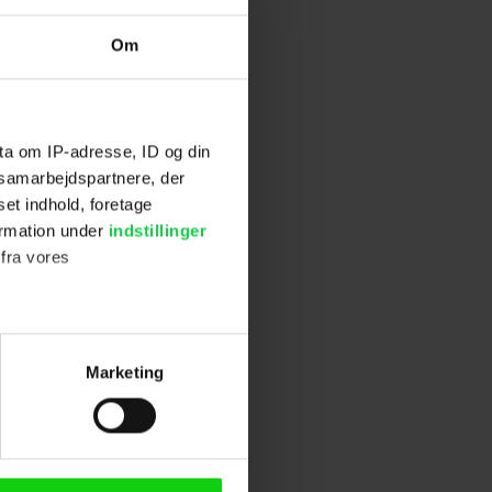
Om
avne bl.a.
 Ravn
og
ta om IP-adresse, ID og din
s samarbejdspartnere, der
ed instruktør
set indhold, foretage
g til efteråret
ormation under
indstillinger
 fra vores
ter
Marketing
ting)
n browser til statistik og