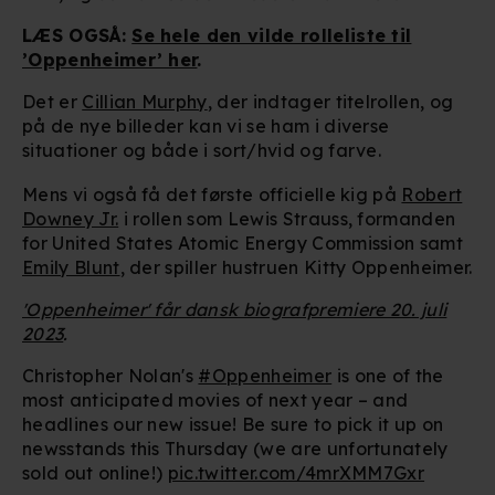
LÆS OGSÅ:
Se hele den vilde rolleliste til
’Oppenheimer’ her
.
Det er
Cillian Murphy
, der indtager titelrollen, og
på de nye billeder kan vi se ham i diverse
situationer og både i sort/hvid og farve.
Mens vi også få det første officielle kig på
Robert
Downey Jr.
i rollen som Lewis Strauss, formanden
for United States Atomic Energy Commission samt
Emily Blunt
, der spiller hustruen Kitty Oppenheimer.
'Oppenheimer' får dansk biografpremiere 20. juli
2023
.
Christopher Nolan's
#Oppenheimer
is one of the
most anticipated movies of next year – and
headlines our new issue! Be sure to pick it up on
newsstands this Thursday (we are unfortunately
sold out online!)
pic.twitter.com/4mrXMM7Gxr