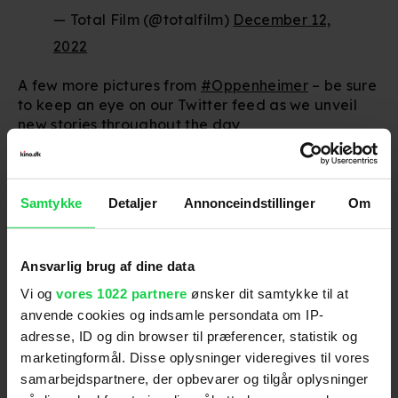
— Total Film (@totalfilm)
December 12,
2022
A few more pictures from
#Oppenheimer
– be sure
to keep an eye on our Twitter feed as we unveil
new stories throughout the day
pic.twitter.com/v53FuvIPqf
— Total Film (@totalfilm)
December 12,
Samtykke
Detaljer
Annonceindstillinger
Om
2022
(Kan du ikke se opslaget herover, så tryk på
linket her og tillad alle cookies
)
Ansvarlig brug af dine data
Vi og
vores 1022 partnere
ønsker dit samtykke til at
anvende cookies og indsamle persondata om IP-
adresse, ID og din browser til præferencer, statistik og
marketingformål. Disse oplysninger videregives til vores
Følg os for de seneste nyheder, konkurrencer
samt film- og serietips:
samarbejdspartnere, der opbevarer og tilgår oplysninger